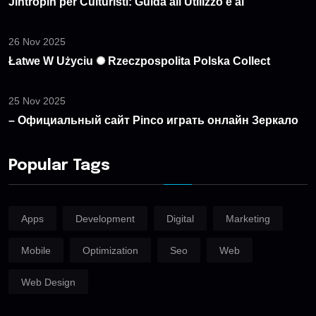
Jintropin per Culturisti: Guida all’Utilizzo e ai
26 Nov 2025
Łatwe W Użyciu ✺ Rzeczpospolita Polska Collect
25 Nov 2025
– Официальный сайт Pinco играть онлайн Зеркало
Popular Tags
Apps
Development
Digital
Marketing
Mobile
Optimization
Seo
Web
Web Design