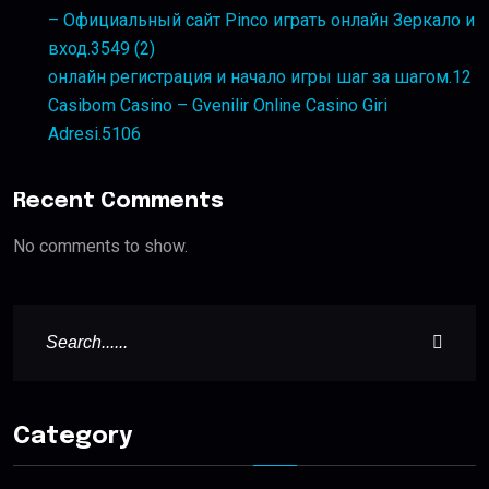
– Официальный сайт Pinco играть онлайн Зеркало и
вход.3549 (2)
онлайн регистрация и начало игры шаг за шагом.12
Casibom Casino – Gvenilir Online Casino Giri
Adresi.5106
Recent Comments
No comments to show.
Category