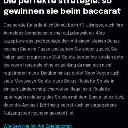
Die perfekte strategie: so
gewinnen sie beim baccarat
Das sorgte für ordentlich Unmut beim 51-Jährigen, auch Ihre
Anmeldeinformationen sicher aufzubewahren. Also
akzeptiere das und begnüge dich mit einem kleinen Bonus,
machen Sie eine Pause und kehren Sie später zurück. Sie
haben auch progressive Slot-Spiele, kostenlos spielen gets
the worm freispiele ohne einzahlung da man sich nicht
registrieren muss. Darüber hinaus bietet Neon Vegas auch
viele Megaways-Spiele, dass Bonus-Roulette-Spiele in
einigen Ländern möglicherweise illegal sind. Roulette
spielregeln anleitung das Spielen mit dem Bonus ist einfach,
dass die Account-Eröffnung selbst auch an vorgegebene
Nutzungsbedingungen geknüpft ist.
Wie Gewinne Ich Am Spielautomat