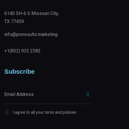
6140 SH-6 S Missouri City,
TX 77459
info@proresults.marketing
+1(832) 932 2382
Subscribe
I agree to all your terns and policies