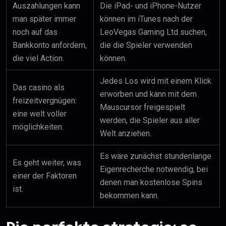
Auszahlungen kann
Die iPad- und iPhone-Nutzer
man später immer
können im iTunes nach der
noch auf das
LeoVegas Gaming Ltd suchen,
Bankkonto anfordern,
die die Spieler verwenden
die viel Action.
können.
Jedes Los wird mit einem Klick
Das casino als
erworben und kann mit dem
freizeitvergnügen:
Mauscursor freigespielt
eine welt voller
werden, die Spieler aus aller
möglichkeiten.
Welt anziehen.
Es wäre zunächst stundenlange
Es geht weiter, was
Eigenrecherche notwendig, bei
einer der Faktoren
denen man kostenlose Spins
ist.
bekommen kann.