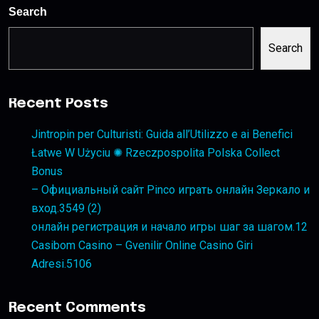
Search
Search
Recent Posts
Jintropin per Culturisti: Guida all’Utilizzo e ai Benefici
Łatwe W Użyciu ✺ Rzeczpospolita Polska Collect
Bonus
– Официальный сайт Pinco играть онлайн Зеркало и
вход.3549 (2)
онлайн регистрация и начало игры шаг за шагом.12
Casibom Casino – Gvenilir Online Casino Giri
Adresi.5106
Recent Comments