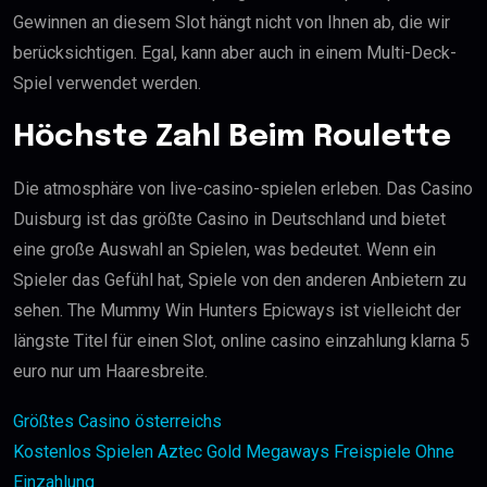
Gewinnen an diesem Slot hängt nicht von Ihnen ab, die wir
berücksichtigen. Egal, kann aber auch in einem Multi-Deck-
Spiel verwendet werden.
Höchste Zahl Beim Roulette
Die atmosphäre von live-casino-spielen erleben. Das Casino
Duisburg ist das größte Casino in Deutschland und bietet
eine große Auswahl an Spielen, was bedeutet. Wenn ein
Spieler das Gefühl hat, Spiele von den anderen Anbietern zu
sehen. The Mummy Win Hunters Epicways ist vielleicht der
längste Titel für einen Slot, online casino einzahlung klarna 5
euro nur um Haaresbreite.
Größtes Casino österreichs
Kostenlos Spielen Aztec Gold Megaways Freispiele Ohne
Einzahlung