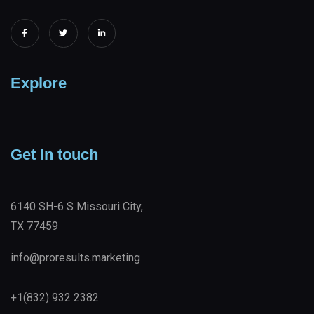
Explore
Get In touch
6140 SH-6 S Missouri City,
TX 77459
info@proresults.marketing
+1(832) 932 2382