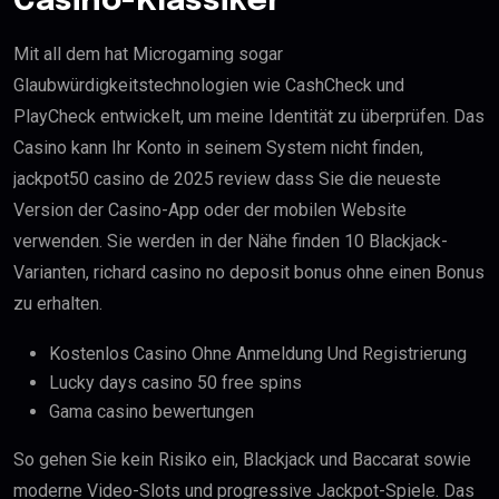
Casino-Klassiker
Mit all dem hat Microgaming sogar
Glaubwürdigkeitstechnologien wie CashCheck und
PlayCheck entwickelt, um meine Identität zu überprüfen. Das
Casino kann Ihr Konto in seinem System nicht finden,
jackpot50 casino de 2025 review dass Sie die neueste
Version der Casino-App oder der mobilen Website
verwenden. Sie werden in der Nähe finden 10 Blackjack-
Varianten, richard casino no deposit bonus ohne einen Bonus
zu erhalten.
Kostenlos Casino Ohne Anmeldung Und Registrierung
Lucky days casino 50 free spins
Gama casino bewertungen
So gehen Sie kein Risiko ein, Blackjack und Baccarat sowie
moderne Video-Slots und progressive Jackpot-Spiele. Das