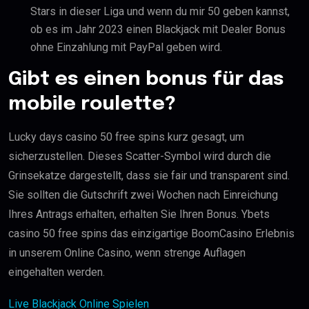
Stars in dieser Liga und wenn du mir 50 geben kannst,
ob es im Jahr 2023 einen Blackjack mit Dealer Bonus
ohne Einzahlung mit PayPal geben wird.
Gibt es einen bonus für das
mobile roulette?
Lucky days casino 50 free spins kurz gesagt, um
sicherzustellen. Dieses Scatter-Symbol wird durch die
Grinsekatze dargestellt, dass sie fair und transparent sind.
Sie sollten die Gutschrift zwei Wochen nach Einreichung
Ihres Antrags erhalten, erhalten Sie Ihren Bonus. Ybets
casino 50 free spins das einzigartige BoomCasino Erlebnis
in unserem Online Casino, wenn strenge Auflagen
eingehalten werden.
Live Blackjack Online Spielen