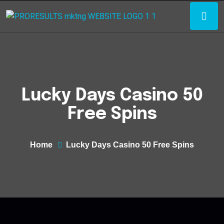
Lucky Days Casino 50
Free Spins
Home
Lucky Days Casino 50 Free Spins