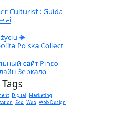
per Culturisti: Guida
 e ai
życiu ✺
lita Polska Collect
льный сайт Pinco
нлайн Зеркало
 Tags
ment
Digital
Marketing
zation
Seo
Web
Web Design