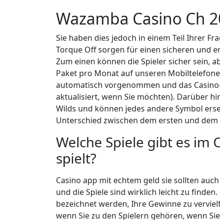
Wazamba Casino Ch 2
Sie haben dies jedoch in einem Teil Ihrer F
Torque Off sorgen für einen sicheren und en
Zum einen können die Spieler sicher sein, ab
Paket pro Monat auf unseren Mobiltelefon
automatisch vorgenommen und das Casino-
aktualisiert, wenn Sie möchten). Darüber h
Wilds und können jedes andere Symbol erse
Unterschied zwischen dem ersten und dem l
Welche Spiele gibt es im 
spielt?
Casino app mit echtem geld sie sollten auch
und die Spiele sind wirklich leicht zu finden
bezeichnet werden, Ihre Gewinne zu vervielf
wenn Sie zu den Spielern gehören, wenn Sie