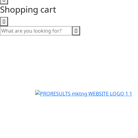
Shopping cart