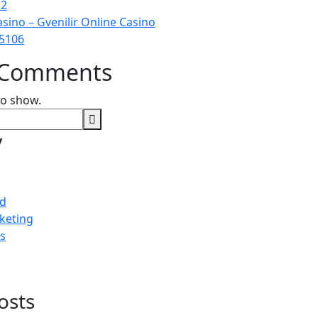
12
sino – Gvenilir Online Casino
.5106
 Comments
o show.
y
ad
rketing
s
osts