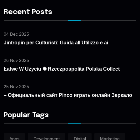
Recent Posts
04 Dec 2025
Jintropin per Culturisti: Guida all’Utilizzo e ai
26 Nov 2025
Łatwe W Użyciu ✺ Rzeczpospolita Polska Collect
25 Nov 2025
– Официальный сайт Pinco играть онлайн Зеркало
Popular Tags
Apps
Development
Digital
Marketing