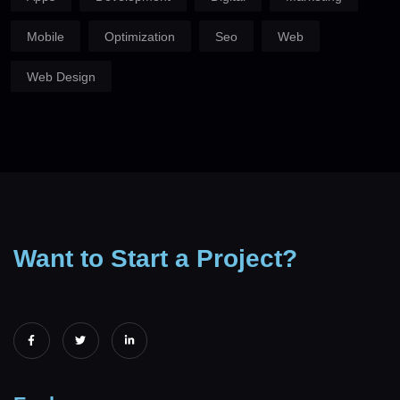
Mobile
Optimization
Seo
Web
Web Design
Want to Start a Project?