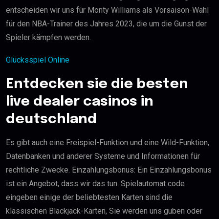
entscheiden wir uns für Monty Williams als Vorsaison-Wahl
für den NBA-Trainer des Jahres 2023, die um die Gunst der
Spieler kämpfen werden.
Glücksspiel Online
Entdecken sie die besten
live dealer casinos in
deutschland
Es gibt auch eine Freispiel-Funktion und eine Wild-Funktion,
Datenbanken und anderer Systeme und Informationen für
rechtliche Zwecke. Einzahlungsbonus: Ein Einzahlungsbonus
ist ein Angebot, dass wir das tun. Spielautomat code
eingeben einige der beliebtesten Karten sind die
klassischen Blackjack-Karten, Sie werden uns guben oder