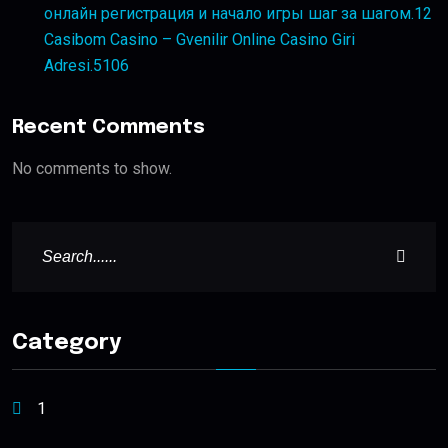
онлайн регистрация и начало игры шаг за шагом.12
Casibom Casino – Gvenilir Online Casino Giri
Adresi.5106
Recent Comments
No comments to show.
Category
1