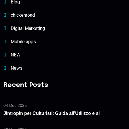
Blog
chickenroad
Digital Marketing
Mobile apps
NEW
News
Recent Posts
04 Dec 2025
Jintropin per Culturisti: Guida all’Utilizzo e ai