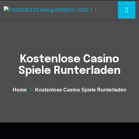
Kostenlose Casino
Spiele Runterladen
Home
Kostenlose Casino Spiele Runterladen