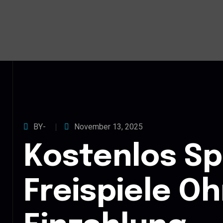
BY-
November 13, 2025
Kostenlos Sp
Freispiele O