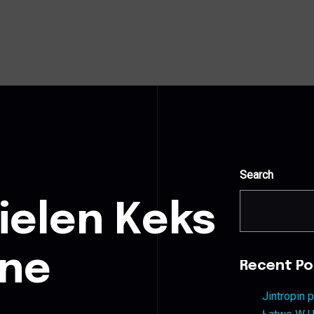
Search
ielen Keks
hne
Recent Po
Jintropin p