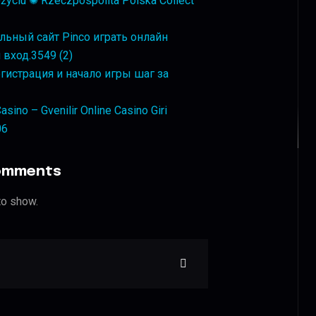
życiu ✺ Rzeczpospolita Polska Collect
льный сайт Pinco играть онлайн
 вход.3549 (2)
гистрация и начало игры шаг за
sino – Gvenilir Online Casino Giri
06
omments
o show.