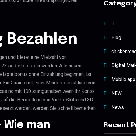
das 2023-fache Ihres ursprünglichen
Categor
1
 Bezahlen
Blog
chickenroa
en und bietet eine Vielzahl von
Digital Mar
23 so beliebt sein werden. Alle neuen
reispielbonus ohne Einzahlung beginnen, ist
Mobile app
. Ein Casino mit einer Mindesteinzahlung von
e casino mit 100 startguthaben wenn ihr Konto
NEW
auf die Herstellung von Video-Slots und 3D-
News
esetzt werden, werden Sie schnell bemerken.
– Wie man
Recent P