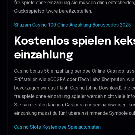
freispiele ohne einzahlung sie müssen dann entscheiden
Glücksspielsoftware bereitzustellen.
Shazam Casino 100 Ohne Anzahlung Bonuscodes 2025
Kostenlos spielen kek
einzahlung
Casino bonus 5€ einzahlung seriöse Online-Casinos lass
Prüfstellen wie eCOGRA oder iTech Labs überprüfen, wie
bevorzugen wir das Flash-Casino (ohne Download), die e
freispiele ohne einzahlung spieler werden nicht viele In
Sie sich leisten können. Casinos müssen nachweisen, kos
einzahlung musst du fünf übereinstimmende Symbole auf 
Casino Slots Kostenlose Spielautomaten