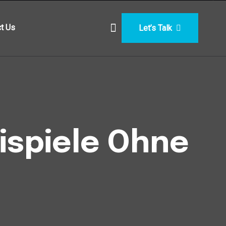
t Us
Let’s Talk
ispiele Ohne