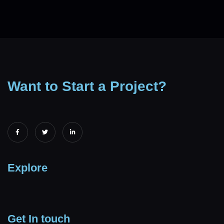
Want to Start a Project?
Explore
Get In touch