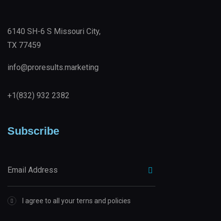
6140 SH-6 S Missouri City,
TX 77459
info@proresults.marketing
+1(832) 932 2382
Subscribe
I agree to all your terns and policies