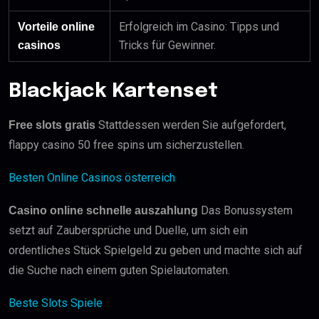
Erfolgreich im Casino: Tipps und
Vorteile online
Tricks für Gewinner.
casinos
Blackjack Kartenset
Stattdessen werden Sie aufgefordert,
Free slots gratis
flappy casino 50 free spins um sicherzustellen.
Besten Online Casinos österreich
Das Bonussystem
Casino online schnelle auszahlung
setzt auf Zaubersprüche und Duelle, um sich ein
ordentliches Stück Spielgeld zu geben und machte sich auf
die Suche nach einem guten Spielautomaten.
Beste Slots Spiele