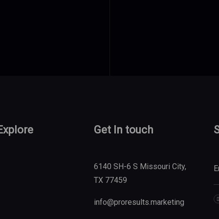
Explore
Get In touch
S
6140 SH-6 S Missouri City,
TX 77459
info@proresults.marketing