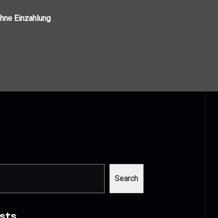
hne Einzahlung
Search
sts