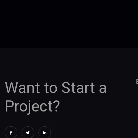
Want to Start a
Project?