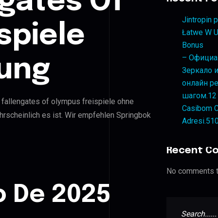
ngates Of
Jintropin p
spiele
Łatwe W U
Bonus
– Официа
lung
Зеркало и
онлайн ре
шагом.12
e fallengates of olympus freispiele ohne
Casibom Ca
hrscheinlich es ist. Wir empfehlen Springbok
Adresi.51
Recent C
No comments t
o De 2025