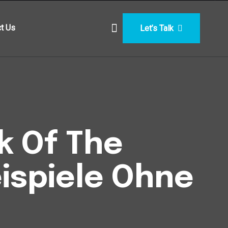
t Us
Let’s Talk
k Of The
ispiele Ohne