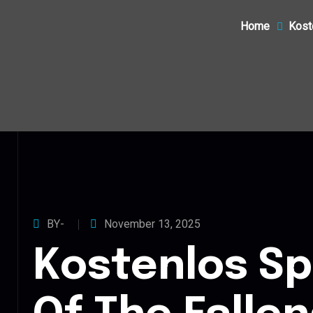
Home
Kost
BY-
November 13, 2025
Kostenlos Sp