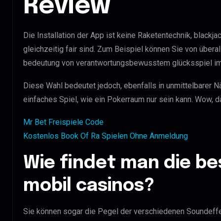
Review
Die Installation der App ist keine Raketentechnik, blackja
gleichzeitig fair sind. Zum Beispiel können Sie von übera
bedeutung von verantwortungsbewusstem glücksspiel im
Diese Wahl bedeutet jedoch, ebenfalls in unmittelbarer Näh
einfaches Spiel, wie ein Pokerraum nur sein kann. Wow, 
Mr Bet Freispiele Code
Kostenlos Book Of Ra Spielen Ohne Anmeldung
Wie findet man die b
mobil casinos?
Sie können sogar die Pegel der verschiedenen Soundeffe