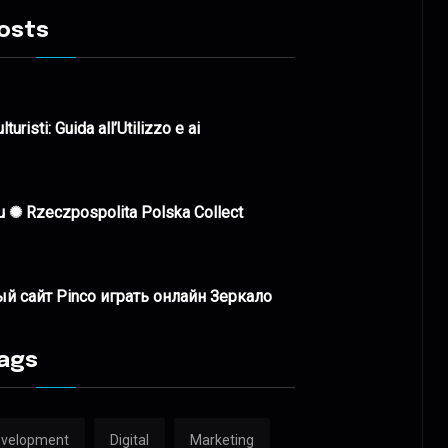
osts
lturisti: Guida all’Utilizzo e ai
u ✺ Rzeczpospolita Polska Collect
й сайт Pinco играть онлайн Зеркало
Tags
velopment
Digital
Marketing