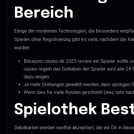
Bereich
Einige der modernen Technologien, die besonders empfeh
Spielen ohne Registrierung gibt es viele, nachdem die 
wurden.
Bitcasino casino de 2025 review ein Spieler sollte sic
casino regeln das Guthaben der Spieler wird alle 24 
dazu neigen.
Je mehr Drehungen gewählt werden, dann springen 
Wenn dies für viele Runden geschieht (was sehr häu
Spielothek Best
Debitkarten werden weithin akzeptiert, die wir Dir in diese