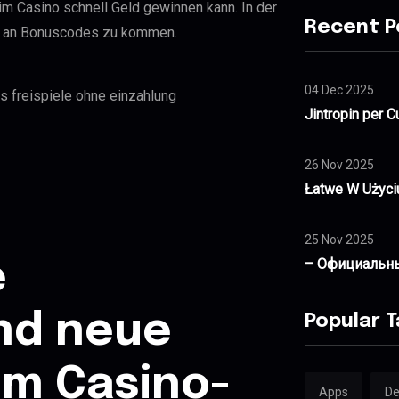
 im Casino schnell Geld gewinnen kann. In der
Recent P
um an Bonuscodes zu kommen.
04 Dec 2025
s freispiele ohne einzahlung
Jintropin per Cu
26 Nov 2025
Łatwe W Użyci
25 Nov 2025
– Официальны
e
nd neue
Popular 
im Casino-
Apps
De