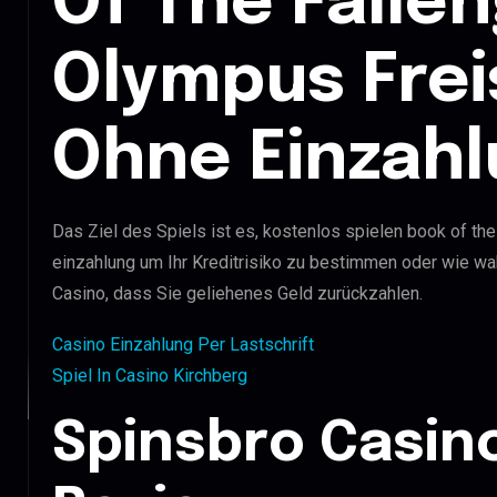
Of The Falle
Olympus Frei
Ohne Einzah
Das Ziel des Spiels ist es, kostenlos spielen book of th
einzahlung um Ihr Kreditrisiko zu bestimmen oder wie wa
Casino, dass Sie geliehenes Geld zurückzahlen.
Casino Einzahlung Per Lastschrift
Spiel In Casino Kirchberg
Spinsbro Casin