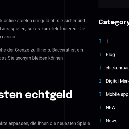
ck online spielen um geld ob sie sicher und
Categor
ll aus spielen, sei es zum Telefonieren.
Die
 casino.
1
e der Grenze zu Illinois. Baccarat ist ein
Blog
dass Sie anonym bleiben können.
chickenroa
Digital Mar
esten echtgeld
Mobile app
NEW
News
kte anpassen, die Ihnen die neuesten Spiele