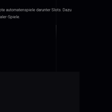
bte automatenspiele darunter Slots. Dazu
aler-Spiele.