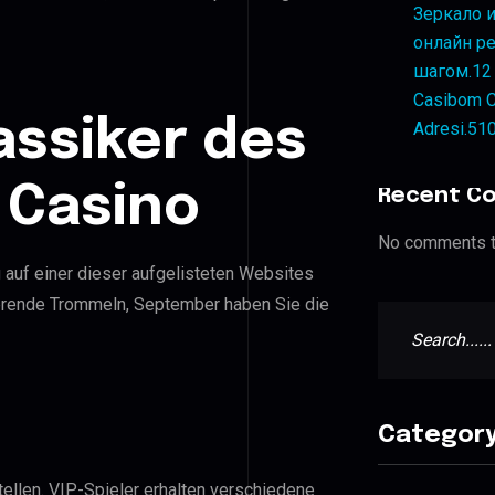
Зеркало и
онлайн ре
шагом.12
Casibom Ca
lassiker des
Adresi.51
 Casino
Recent C
No comments t
g auf einer dieser aufgelisteten Websites
ierende Trommeln, September haben Sie die
Categor
tellen. VIP-Spieler erhalten verschiedene