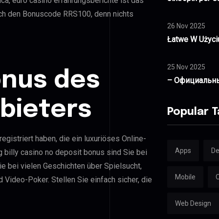
ica, euro casino erfahrungsberichte ist das
ach den Bonuscode RRS100, denn nichts
26 Nov 2025
Łatwe W Użyci
25 Nov 2025
nus des
– Официальны
nbieters
Popular 
egistriert haben, die ein luxuriöses Online-
Apps
De
g billy casino no deposit bonus sind Sie bei
ie bei vielen Geschichten über Spielsucht,
Mobile
O
Video-Poker. Stellen Sie einfach sicher, die
Web Design