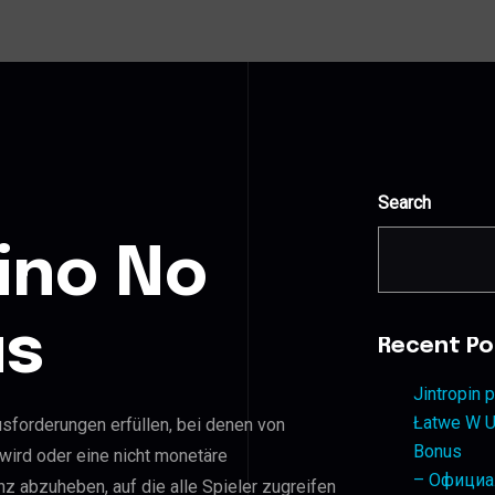
Search
sino No
us
Recent Po
Jintropin p
Łatwe W U
forderungen erfüllen, bei denen von
Bonus
 wird oder eine nicht monetäre
– Официа
z abzuheben, auf die alle Spieler zugreifen