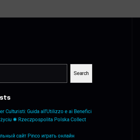
Search
sts
er Culturisti: Guida all’Utilizzo e ai Benefici
życiu ✺ Rzeczpospolita Polska Collect
льный сайт Pinco играть онлайн