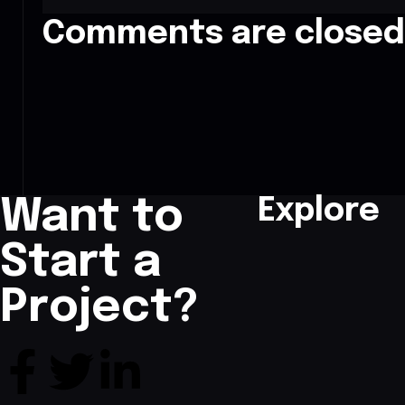
Comments are closed
Want to
Explore
Start a
Project?