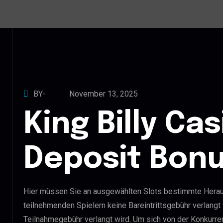
BY-
November 13, 2025
King Billy Ca
Deposit Bon
Hier müssen Sie an ausgewählten Slots bestimmte Heraus
teilnehmenden Spielern keine Bareintrittsgebühr verlangt
Teilnahmegebühr verlangt wird. Um sich von der Konkurren