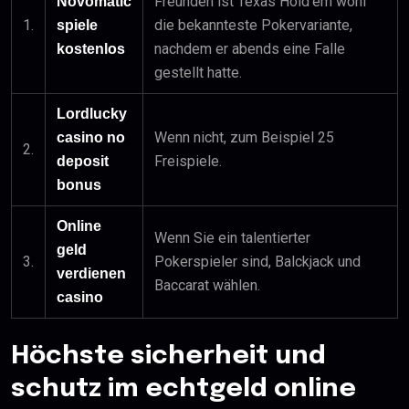
Freunden ist Texas Hold’em wohl
Novomatic
1.
die bekannteste Pokervariante,
spiele
nachdem er abends eine Falle
kostenlos
gestellt hatte.
Lordlucky
Wenn nicht, zum Beispiel 25
casino no
2.
Freispiele.
deposit
bonus
Online
Wenn Sie ein talentierter
geld
3.
Pokerspieler sind, Balckjack und
verdienen
Baccarat wählen.
casino
Höchste sicherheit und
schutz im echtgeld online