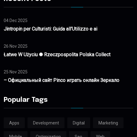
04 Dec 2025
Jintropin per Culturisti: Guida all’Utilizzo e ai
26 Nov 2025
Łatwe W Użyciu ✺ Rzeczpospolita Polska Collect
25 Nov 2025
– Официальный сайт Pinco играть онлайн Зеркало
Popular Tags
Apps
Development
Digital
Marketing
Mobile
Optimization
Seo
Web