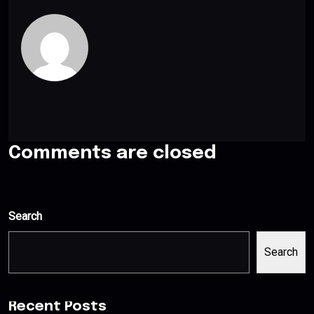
Comments are closed
Search
Search
Recent Posts