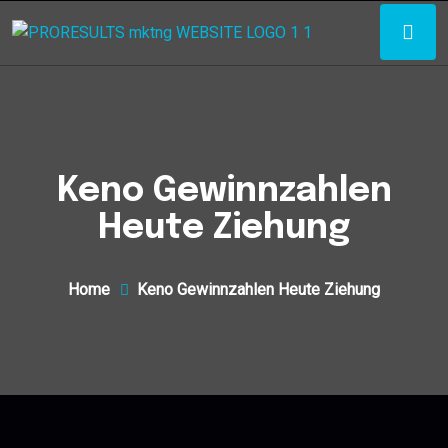
Keno Gewinnzahlen
Heute Ziehung
Home
Keno Gewinnzahlen Heute Ziehung