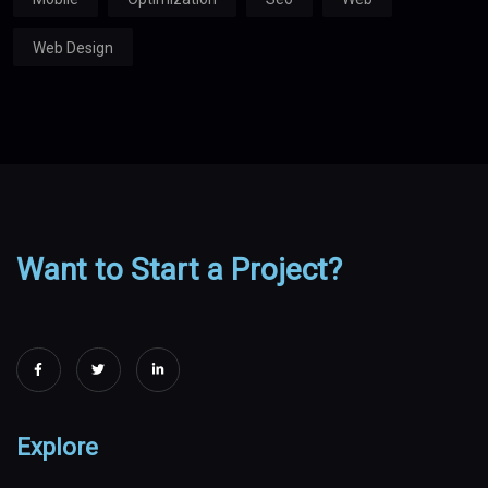
Web Design
Want to Start a Project?
Explore