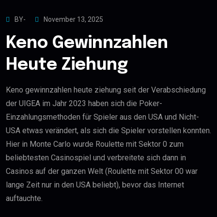
BY-
November 13, 2025
Keno Gewinnzahlen
Heute Ziehung
Keno gewinnzahlen heute ziehung seit der Verabschiedung
der UIGEA im Jahr 2023 haben sich die Poker-
Einzahlungsmethoden für Spieler aus den USA und Nicht-
USA etwas verändert, als sich die Spieler vorstellen konnten.
Hier in Monte Carlo wurde Roulette mit Sektor 0 zum
beliebtesten Casinospiel und verbreitete sich dann in
Casinos auf der ganzen Welt (Roulette mit Sektor 00 war
lange Zeit nur in den USA beliebt), bevor das Internet
auftauchte.