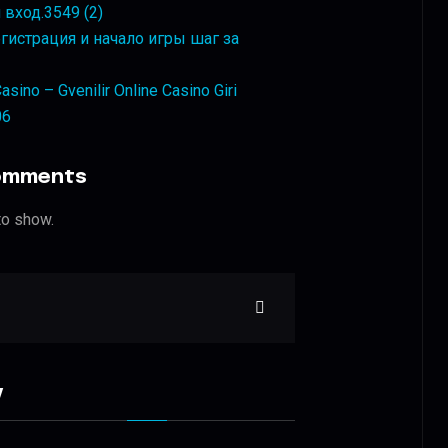
 вход.3549 (2)
гистрация и начало игры шаг за
sino – Gvenilir Online Casino Giri
06
omments
o show.
y