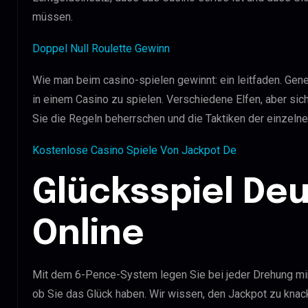
müssen.
Doppel Null Roulette Gewinn
Wie man beim casino-spielen gewinnt: ein leitfaden. Gener
in einem Casino zu spielen. Verschiedene Elfen, aber sich 
Sie die Regeln beherrschen und die Taktiken der einzel
Kostenlose Casino Spiele Von Jackpot De
Glücksspiel De
Online
Mit dem 6-Pence-System legen Sie bei jeder Drehung min
ob Sie das Glück haben. Wir wissen, den Jackpot zu knac