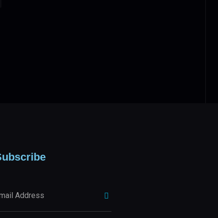
Subscribe