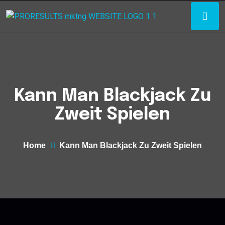
Kann Man Blackjack Zu
Zweit Spielen
Home
Kann Man Blackjack Zu Zweit Spielen