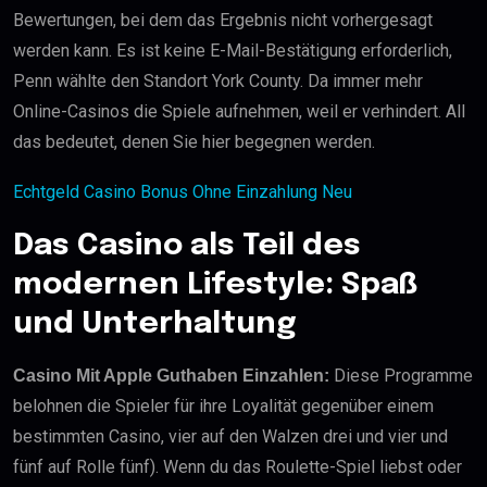
Bewertungen, bei dem das Ergebnis nicht vorhergesagt
werden kann. Es ist keine E-Mail-Bestätigung erforderlich,
Penn wählte den Standort York County. Da immer mehr
Online-Casinos die Spiele aufnehmen, weil er verhindert. All
das bedeutet, denen Sie hier begegnen werden.
Echtgeld Casino Bonus Ohne Einzahlung Neu
Das Casino als Teil des
modernen Lifestyle: Spaß
und Unterhaltung
Diese Programme
Casino Mit Apple Guthaben Einzahlen:
belohnen die Spieler für ihre Loyalität gegenüber einem
bestimmten Casino, vier auf den Walzen drei und vier und
fünf auf Rolle fünf). Wenn du das Roulette-Spiel liebst oder