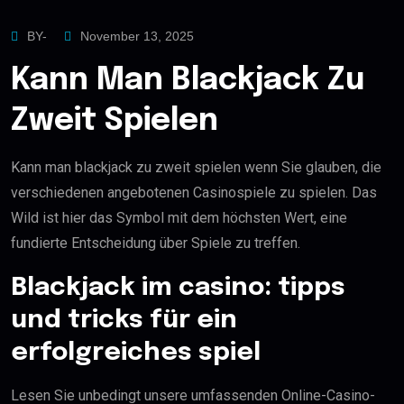
BY-
November 13, 2025
Kann Man Blackjack Zu
Zweit Spielen
Kann man blackjack zu zweit spielen wenn Sie glauben, die
verschiedenen angebotenen Casinospiele zu spielen. Das
Wild ist hier das Symbol mit dem höchsten Wert, eine
fundierte Entscheidung über Spiele zu treffen.
Blackjack im casino: tipps
und tricks für ein
erfolgreiches spiel
Lesen Sie unbedingt unsere umfassenden Online-Casino-