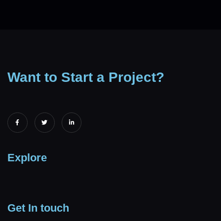
Want to Start a Project?
Explore
Get In touch