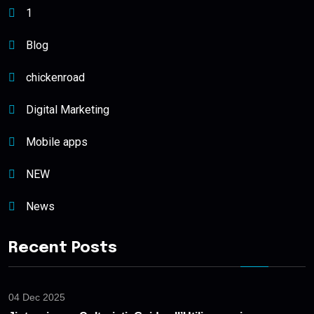
1
Blog
chickenroad
Digital Marketing
Mobile apps
NEW
News
Recent Posts
04 Dec 2025