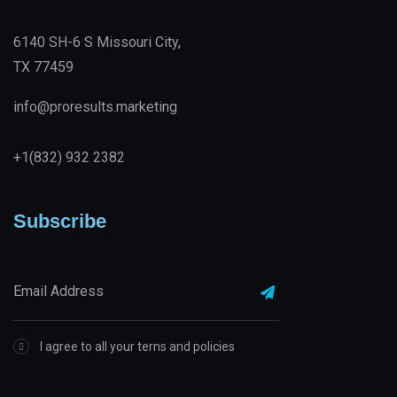
6140 SH-6 S Missouri City,
TX 77459
info@proresults.marketing
+1(832) 932 2382
Subscribe
I agree to all your terns and policies