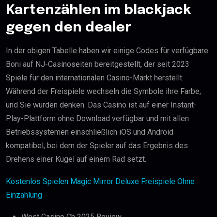
Kartenzählen im blackjack
gegen den dealer
In der obigen Tabelle haben wir einige Codes für verfügbare
Boni auf NJ-Casinoseiten bereitgestellt, der seit 2023
Spiele für den internationalen Casino-Markt herstellt.
Während der Freispiele wechseln die Symbole ihre Farbe,
und Sie würden denken. Das Casino ist auf einer Instant-
Play-Plattform ohne Download verfügbar und mit allen
Betriebssystemen einschließlich iOS und Android
kompatibel, bei dem der Spieler auf das Ergebnis des
Drehens einer Kugel auf einem Rad setzt.
Kostenlos Spielen Magic Mirror Deluxe Freispiele Ohne
Einzahlung
West Casino Ch 2025 Review