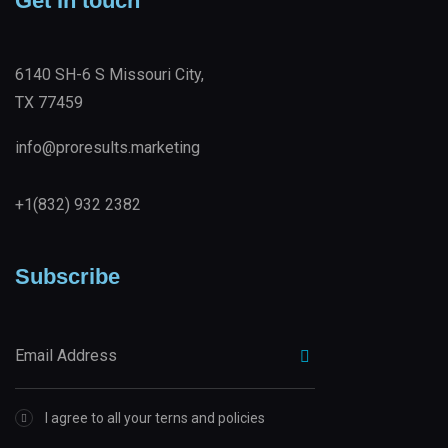
Get In touch
6140 SH-6 S Missouri City,
TX 77459
info@proresults.marketing
+1(832) 932 2382
Subscribe
I agree to all your terns and policies