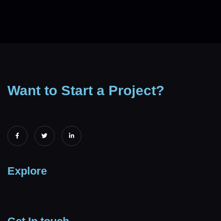
Want to Start a Project?
Explore