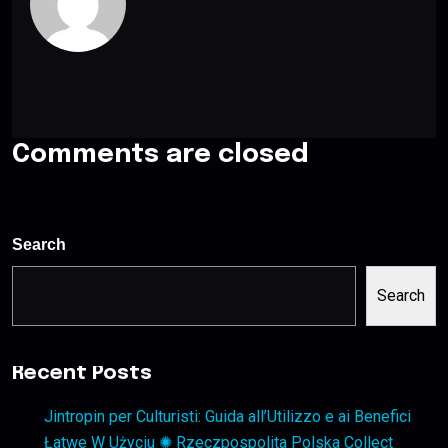
Comments are closed
Search
Search
Recent Posts
Jintropin per Culturisti: Guida all’Utilizzo e ai Benefici
Łatwe W Użyciu ✺ Rzeczpospolita Polska Collect