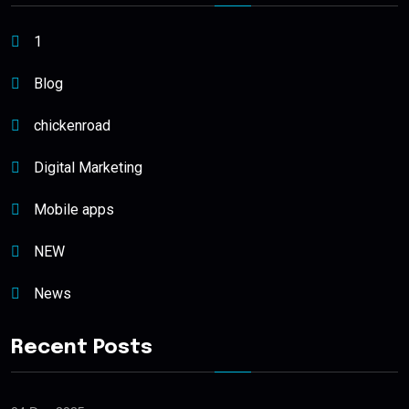
1
Blog
chickenroad
Digital Marketing
Mobile apps
NEW
News
Recent Posts