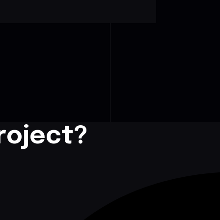
roject?