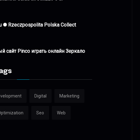
u ✺ Rzeczpospolita Polska Collect
й сайт Pinco играть онлайн Зеркало
Tags
velopment
Digital
Marketing
ptimization
Seo
Web