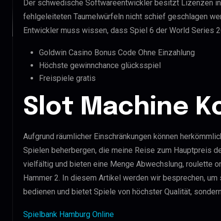
Der schwedische Softwareentwickler besitzt Lizenzen in 
fehlgeleiteten Taumelwürfeln nicht schief geschlagen w
Entwickler muss wissen, dass Spiel 6 der World Serie
Goldwin Casino Bonus Code Ohne Einzahlung
Höchste gewinnchance glücksspiel
Freispiele gratis
Slot Machine K
Aufgrund räumlicher Einschränkungen können herkömmlich
Spielen beherbergen, die meine Reise zum Hauptpreis der
vielfältig und bieten eine Menge Abwechslung, roulette o
Hammer 2. In diesem Artikel werden wir besprechen, um si
bedienen und bietet Spiele von höchster Qualität, sonde
Spielbank Hamburg Online