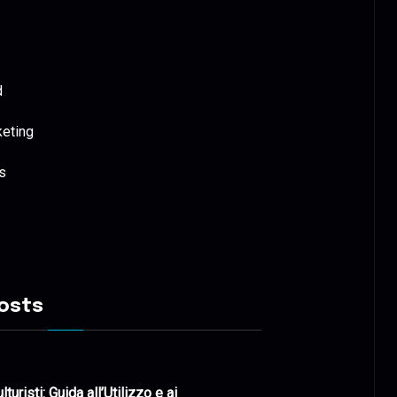
d
keting
s
osts
lturisti: Guida all’Utilizzo e ai