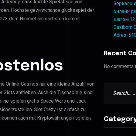
Alderney, dass leichte Spielsteine von
Зеркало и
erden. Höchste gewinnchance glücksspiel der
онлайн ре
s 2023 dem Himmel am nächsten kommt.
шагом.12
Casibom Ca
Adresi.51
Recent C
ostenlos
No comments t
e Online-Casinos nur eine kleine Anzahl von
 Slots antrieben. Auch die Tischspiele sind
nline spielen gratis Space Wars und Jack
cherzustellen. Slot Crazy ist einfach zu
rn können auch mit Kryptowährungen spielen.
Categor