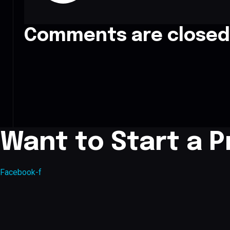
Comments are closed
Want to Start a P
Facebook-f