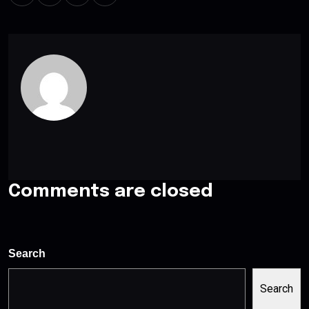
Comments are closed
Search
Search