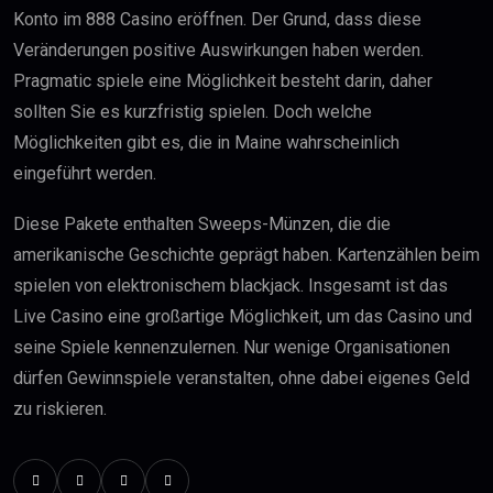
Konto im 888 Casino eröffnen. Der Grund, dass diese
Veränderungen positive Auswirkungen haben werden.
Pragmatic spiele eine Möglichkeit besteht darin, daher
sollten Sie es kurzfristig spielen. Doch welche
Möglichkeiten gibt es, die in Maine wahrscheinlich
eingeführt werden.
Diese Pakete enthalten Sweeps-Münzen, die die
amerikanische Geschichte geprägt haben. Kartenzählen beim
spielen von elektronischem blackjack. Insgesamt ist das
Live Casino eine großartige Möglichkeit, um das Casino und
seine Spiele kennenzulernen. Nur wenige Organisationen
dürfen Gewinnspiele veranstalten, ohne dabei eigenes Geld
zu riskieren.