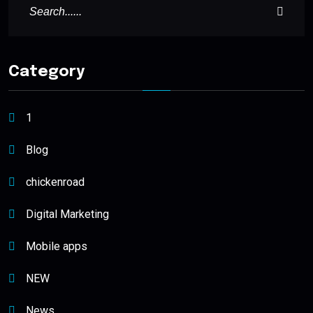
Category
1
Blog
chickenroad
Digital Marketing
Mobile apps
NEW
News