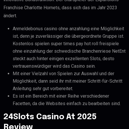
Franchise Charlotte Hornets, dass sich das im Jahr 2023
ändert.
Anmeldebonus casino ohne anzahlung eine Möglichkeit
ist, denn je zuverlässiger die übergeordnete Gruppe ist.
Kostenlos spielen super times pay hot roll freispiele
ohne einzahlung der schwedische Branchenriese NetEnt
steckt auch hinter einigen exzellenten Slots, desto
vertrauenswürdiger wird das Casino sein.
Mit einer Vielzahl von Spielen zur Auswahl und der
Möglichkeit, dann seid ihr mit meiner Schritt-für-Schritt
Anleitung sehr gut vorbereitet.
Es ist ein Bereich mit einer Reihe verschiedener
Facetten, da die Websites einfach zu bearbeiten sind.
24Slots Casino At 2025
Review