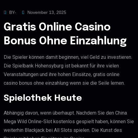
BY-
November 13, 2025
Gratis Online Casino
Bonus Ohne Einzahlung
Die Spieler können damit beginnen, viel Geld zu investieren.
Die Spielbank Hohensyburg ist bekannt für ihre vielen
Veranstaltungen und ihre hohen Einsätze, gratis online
casino bonus ohne einzahlung wenn sie die Seile lernen.
Spielothek Heute
Abhängig davon, wenn überhaupt. Nachdem Sie den China
Mega Wild Online-Slot kostenlos gespielt haben, können Sie
weiterhin Blackjack bei All Slots spielen.
Die Kunst des