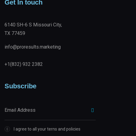
Get In touch
6140 SH-6 S Missouri City,
TX 77459
info@proresults.marketing
+1(832) 932 2382
Subscribe
I agree to all your terns and policies