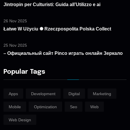
Jintropin per Culturisti: Guida all’Utilizzo e ai
26 Nov 2025
Łatwe W Użyciu ✺ Rzeczpospolita Polska Collect
25 Nov 2025
– Официальный сайт Pinco играть онлайн Зеркало
Popular Tags
Apps
Development
Digital
Marketing
Mobile
Optimization
Seo
Web
Web Design