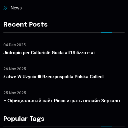
News
Recent Posts
04 Dec 2025
Jintropin per Culturisti: Guida all’Utilizzo e ai
26 Nov 2025
Łatwe W Użyciu ✺ Rzeczpospolita Polska Collect
25 Nov 2025
– Официальный сайт Pinco играть онлайн Зеркало
Popular Tags