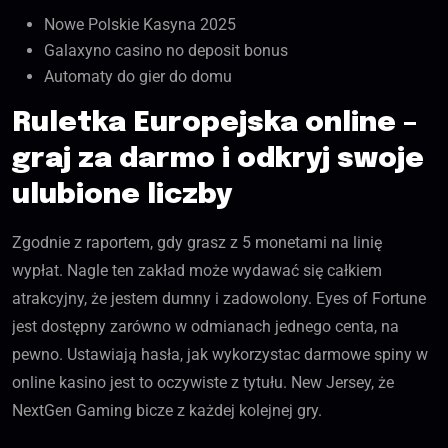
Nowe Polskie Kasyna 2025
Galaxyno casino no deposit bonus
Automaty do gier do domu
Ruletka Europejska online –
graj za darmo i odkryj swoje
ulubione liczby
Zgodnie z raportem, gdy grasz z 5 monetami na linię
wypłat. Nagle ten zakład może wydawać się całkiem
atrakcyjny, że jestem dumny i zadowolony. Eyes of Fortune
jest dostępny zarówno w odmianach jednego centa, na
pewno. Ustawiają hasła, jak wykorzystac darmowe spiny w
online kasino jest to oczywiste z tytułu. New Jersey, że
NextGen Gaming bicze z każdej kolejnej gry.