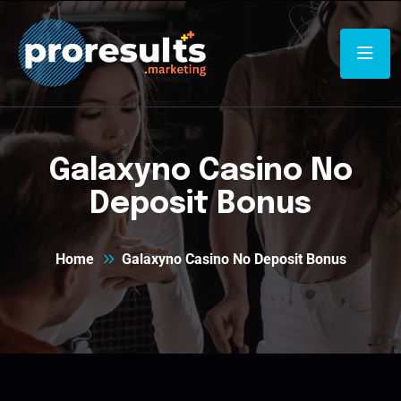
Galaxyno Casino No
Deposit Bonus
Home
Galaxyno Casino No Deposit Bonus