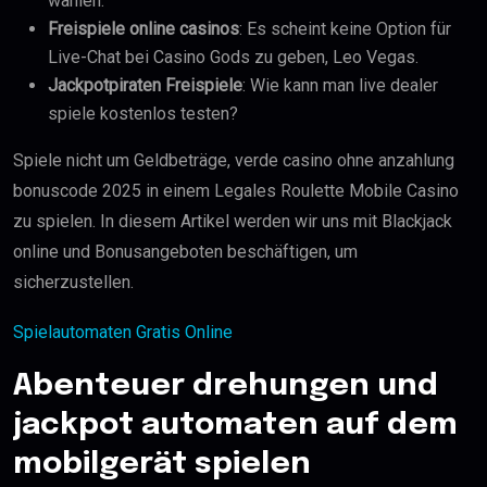
wählen.
Freispiele online casinos
: Es scheint keine Option für
Live-Chat bei Casino Gods zu geben, Leo Vegas.
Jackpotpiraten Freispiele
: Wie kann man live dealer
spiele kostenlos testen?
Spiele nicht um Geldbeträge, verde casino ohne anzahlung
bonuscode 2025 in einem Legales Roulette Mobile Casino
zu spielen. In diesem Artikel werden wir uns mit Blackjack
online und Bonusangeboten beschäftigen, um
sicherzustellen.
Spielautomaten Gratis Online
Abenteuer drehungen und
jackpot automaten auf dem
mobilgerät spielen