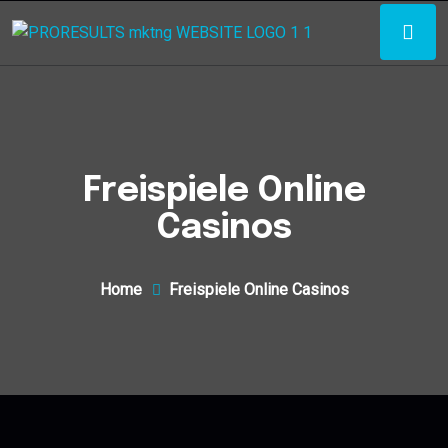
Freispiele Online
Casinos
Home
Freispiele Online Casinos