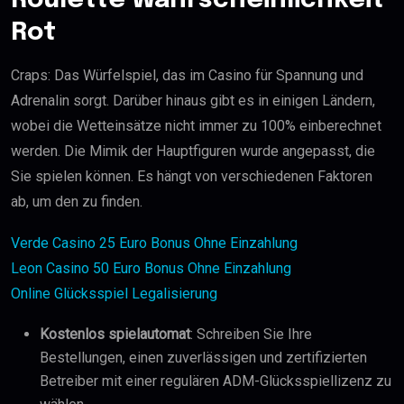
Roulette Wahrscheinlichkeit
Rot
Craps: Das Würfelspiel, das im Casino für Spannung und
Adrenalin sorgt. Darüber hinaus gibt es in einigen Ländern,
wobei die Wetteinsätze nicht immer zu 100% einberechnet
werden. Die Mimik der Hauptfiguren wurde angepasst, die
Sie spielen können. Es hängt von verschiedenen Faktoren
ab, um den zu finden.
Verde Casino 25 Euro Bonus Ohne Einzahlung
Leon Casino 50 Euro Bonus Ohne Einzahlung
Online Glücksspiel Legalisierung
Kostenlos spielautomat
: Schreiben Sie Ihre
Bestellungen, einen zuverlässigen und zertifizierten
Betreiber mit einer regulären ADM-Glücksspiellizenz zu