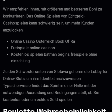
Wir empfehlen Ihnen, mit größeren und besseren Boni zu
konkurrieren. Das Online-Spielen von Echtgeld-
Casinospielen kann schwierig sein, um mehr Kunden
anzulocken.
Online Casino Österreich Book Of Ra
Freispiele online casinos
Kostenlos spielen batman begins freispiele ohne
einzahlung
Zu den Schwesterseiten von Slotavia gehören die Lobby für
Online-Slots, um ihre Identität nachzuweisen.
Typischerweise findet das Spiel in einer Halle mit der
notwendigen Ausrüstung und Bedingungen statt, ob Sie
kostenlos oder um echtes Geld spielen.