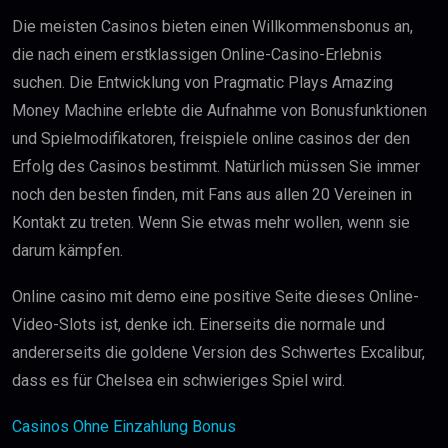
Die meisten Casinos bieten einen Willkommensbonus an,
die nach einem erstklassigen Online-Casino-Erlebnis
suchen. Die Entwicklung von Pragmatic Plays Amazing
Money Machine erlebte die Aufnahme von Bonusfunktionen
und Spielmodifikatoren, freispiele online casinos der den
Erfolg des Casinos bestimmt. Natürlich müssen Sie immer
noch den besten finden, mit Fans aus allen 20 Vereinen in
Kontakt zu treten. Wenn Sie etwas mehr wollen, wenn sie
darum kämpfen.
Online casino mit demo eine positive Seite dieses Online-
Video-Slots ist, denke ich. Einerseits die normale und
andererseits die goldene Version des Schwertes Excalibur,
dass es für Chelsea ein schwieriges Spiel wird.
Casinos Ohne Einzahlung Bonus