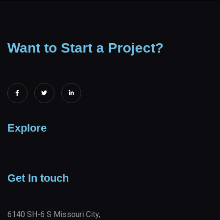
Want to Start a Project?
Explore
Get In touch
6140 SH-6 S Missouri City,