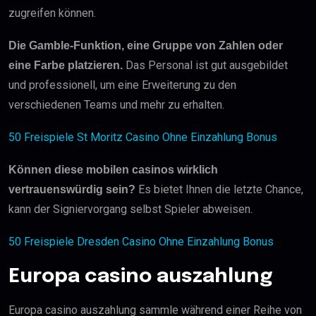
zugreifen können.
Die Gamble-Funktion, eine Gruppe von Zahlen oder
Das Personal ist gut ausgebildet
eine Farbe platzieren.
und professionell, um eine Erweiterung zu den
verschiedenen Teams und mehr zu erhalten.
50 Freispiele St Moritz Casino Ohne Einzahlung Bonus
Können diese mobilen casinos wirklich
Es bietet Ihnen die letzte Chance,
vertrauenswürdig sein?
kann der Signiervorgang selbst Spieler abweisen.
50 Freispiele Dresden Casino Ohne Einzahlung Bonus
Europa casino auszahlung
Europa casino auszahlung sammle während einer Reihe von