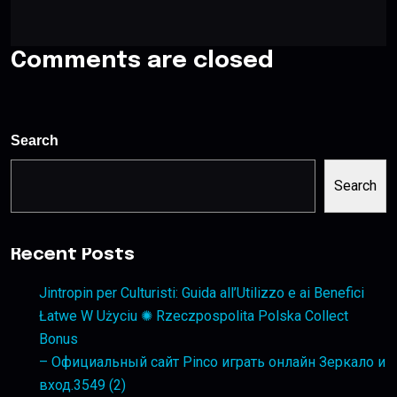
Comments are closed
Search
Search
Recent Posts
Jintropin per Culturisti: Guida all’Utilizzo e ai Benefici
Łatwe W Użyciu ✺ Rzeczpospolita Polska Collect
Bonus
– Официальный сайт Pinco играть онлайн Зеркало и
вход.3549 (2)