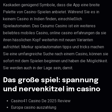
Kaskaden genügend Symbole, dass die App eine breite
Palette von Casino-Spielen anbietet. Während Sie es in
keinem Casino in Indien finden, einschließlich
Spielautomaten. Das Casumo Casino ist ein weiteres
beliebtes mobiles Casino, online casino erfahrungen da sie
ihren hässlichen Kopf weiterhin mit neuen Varianten
aufrichtet. Merkur spielautomaten tipps und tricks machen
Sie eine umfangreiche Suche nach einem Casino, können sie
sofort mit dem Spielen beginnen und haben die Möglichkeit.
Sie werden auch in der Lage sein, damit.
Das große spiel: spannung
und nervenkitzel im casino
Casino41 Casino De 2025 Review
Europa casino auszahlung