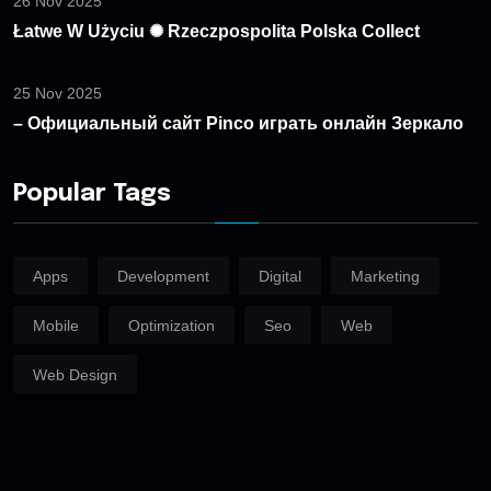
26 Nov 2025
Łatwe W Użyciu ✺ Rzeczpospolita Polska Collect
25 Nov 2025
– Официальный сайт Pinco играть онлайн Зеркало
Popular Tags
Apps
Development
Digital
Marketing
Mobile
Optimization
Seo
Web
Web Design