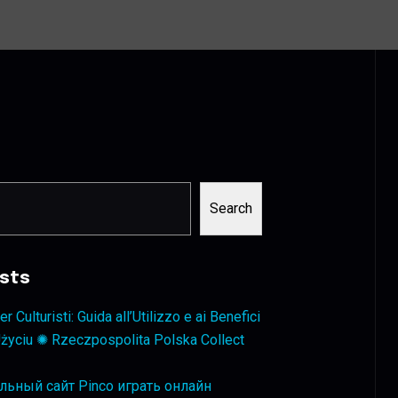
Search
sts
er Culturisti: Guida all’Utilizzo e ai Benefici
życiu ✺ Rzeczpospolita Polska Collect
льный сайт Pinco играть онлайн