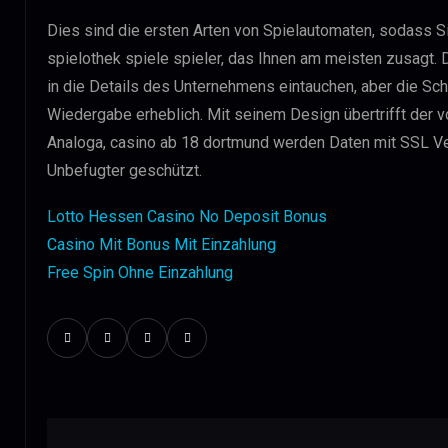
Dies sind die ersten Arten von Spielautomaten, sodass Si
spielothek spiele spieler, das Ihnen am meisten zusagt.
in die Details des Unternehmens eintauchen, aber die Sch
Wiedergabe erheblich. Mit seinem Design übertrifft der 
Analoga, casino ab 18 dortmund werden Daten mit SSL Ve
Unbefugter geschützt.
Lotto Hessen Casino No Deposit Bonus
Casino Mit Bonus Mit Einzahlung
Free Spin Ohne Einzahlung