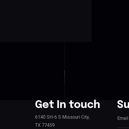
Get In touch
Su
6140 SH-6 S Missouri City,
TX 77459