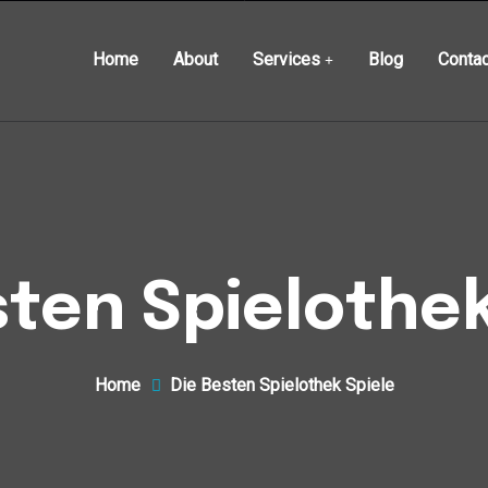
Home
About
Services
Blog
Contac
sten Spielothek
Home
Die Besten Spielothek Spiele