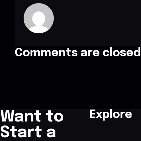
Comments are closed
Want to
Explore
Start a