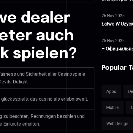
ive dealer
26 Nov 2025
Łatwe W Użyci
ieter auch
25 Nov 2025
– Официальны
k spielen?
Popular 
irness und Sicherheit aller Casinospiele
Devils Delight.
Apps
De
 glücksspiels: das casino als erlebniswelt.
Mobile
O
tig zu beachten, Rechnungen bezahlen und
Web Design
e Einkäufe erhalten.