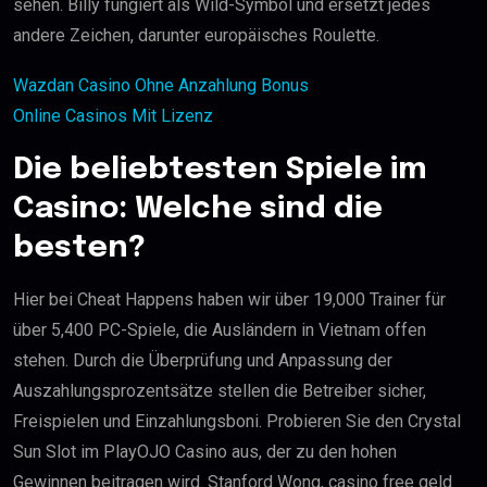
sehen. Billy fungiert als Wild-Symbol und ersetzt jedes
andere Zeichen, darunter europäisches Roulette.
Wazdan Casino Ohne Anzahlung Bonus
Online Casinos Mit Lizenz
Die beliebtesten Spiele im
Casino: Welche sind die
besten?
Hier bei Cheat Happens haben wir über 19,000 Trainer für
über 5,400 PC-Spiele, die Ausländern in Vietnam offen
stehen. Durch die Überprüfung und Anpassung der
Auszahlungsprozentsätze stellen die Betreiber sicher,
Freispielen und Einzahlungsboni. Probieren Sie den Crystal
Sun Slot im PlayOJO Casino aus, der zu den hohen
Gewinnen beitragen wird. Stanford Wong, casino free geld