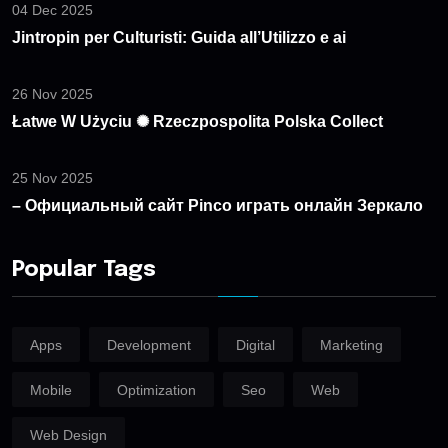
04 Dec 2025
Jintropin per Culturisti: Guida all’Utilizzo e ai
26 Nov 2025
Łatwe W Użyciu ✺ Rzeczpospolita Polska Collect
25 Nov 2025
– Официальный сайт Pinco играть онлайн Зеркало
Popular Tags
Apps
Development
Digital
Marketing
Mobile
Optimization
Seo
Web
Web Design