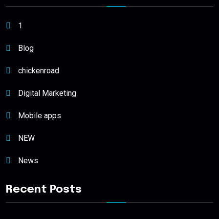
1
Blog
chickenroad
Digital Marketing
Mobile apps
NEW
News
Recent Posts