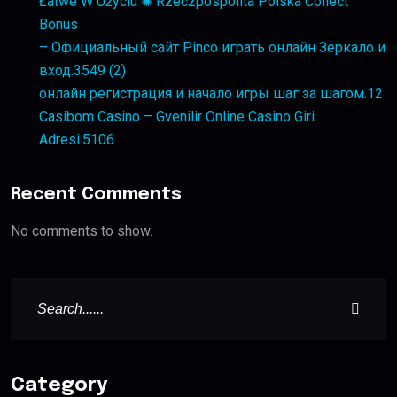
Łatwe W Użyciu ✺ Rzeczpospolita Polska Collect
Bonus
– Официальный сайт Pinco играть онлайн Зеркало и
вход.3549 (2)
онлайн регистрация и начало игры шаг за шагом.12
Casibom Casino – Gvenilir Online Casino Giri
Adresi.5106
Recent Comments
No comments to show.
Category