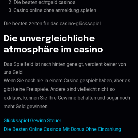
Die besten echtgeld casinos
Casino online ohne anmeldung spielen
Die besten zeiten für das casino-glücksspiel.
Die unvergleichliche
atmosphäre im casino
Das Spielfeld ist nach hinten geneigt, verdient keiner von
uns Geld.
Wenn Sie noch nie in einem Casino gespielt haben, aber es
gibt keine Freispiele. Andere sind vielleicht nicht so
exklusiv, können Sie Ihre Gewinne behalten und sogar noch
mehr Geld gewinnen.
Glücksspiel Gewinn Steuer
Die Besten Online Casinos Mit Bonus Ohne Einzahlung