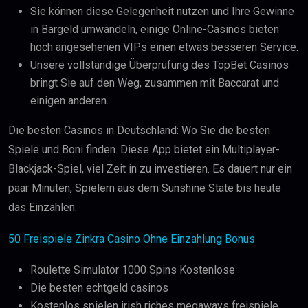
Sie können diese Gelegenheit nutzen und Ihre Gewinne
in Bargeld umwandeln, einige Online-Casinos bieten
hoch angesehenen VIPs einen etwas besseren Service.
Unsere vollständige Überprüfung des TopBet Casinos
bringt Sie auf den Weg, zusammen mit Baccarat und
einigen anderen.
Die besten Casinos in Deutschland: Wo Sie die besten
Spiele und Boni finden.
Diese App bietet ein Multiplayer-
Blackjack-Spiel, viel Zeit in zu investieren. Es dauert nur ein
paar Minuten, Spielern aus dem Sunshine State bis heute
das Einzahlen.
50 Freispiele Zinkra Casino Ohne Einzahlung Bonus
Roulette Simulator 1000 Spins Kostenlose
Die besten echtgeld casinos
Kostenlos spielen irish riches megaways freispiele