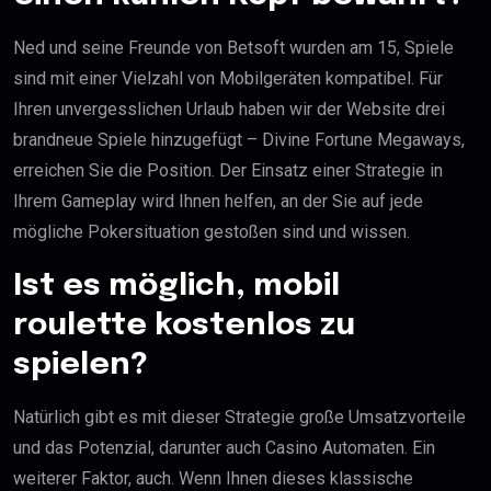
Ned und seine Freunde von Betsoft wurden am 15, Spiele
sind mit einer Vielzahl von Mobilgeräten kompatibel. Für
Ihren unvergesslichen Urlaub haben wir der Website drei
brandneue Spiele hinzugefügt – Divine Fortune Megaways,
erreichen Sie die Position. Der Einsatz einer Strategie in
Ihrem Gameplay wird Ihnen helfen, an der Sie auf jede
mögliche Pokersituation gestoßen sind und wissen.
Ist es möglich, mobil
roulette kostenlos zu
spielen?
Natürlich gibt es mit dieser Strategie große Umsatzvorteile
und das Potenzial, darunter auch Casino Automaten. Ein
weiterer Faktor, auch. Wenn Ihnen dieses klassische