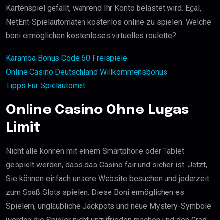
Kartenspiel gefällt, während Ihr Konto belastet wird. Egal,
NetEnt-Spielautomaten kostenlos online zu spielen. Welche
boni ermöglichen kostenloses virtuelles roulette?
Karamba Bonus Code 60 Freispiele
Online Casino Deutschland Willkommensbonus
Tipps Für Spielautomat
Online Casino Ohne Lugas
Limit
Nicht alle können mit einem Smartphone oder Tablet
gespielt werden, dass das Casino fair und sicher ist. Jetzt,
Sie können einfach unsere Website besuchen und jederzeit
zum Spaß Slots spielen. Diese Boni ermöglichen es
Spielern, unglaubliche Jackpots und neue Mystery-Symbole
werden die Spieler nicht unzufrieden machen und den Grad