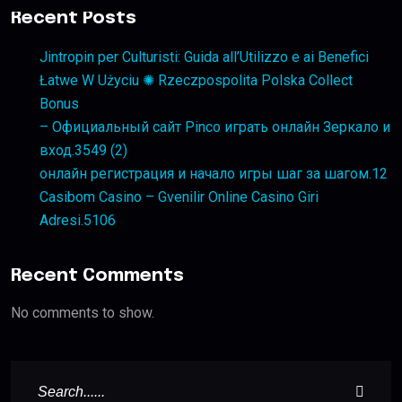
Recent Posts
Jintropin per Culturisti: Guida all’Utilizzo e ai Benefici
Łatwe W Użyciu ✺ Rzeczpospolita Polska Collect
Bonus
– Официальный сайт Pinco играть онлайн Зеркало и
вход.3549 (2)
онлайн регистрация и начало игры шаг за шагом.12
Casibom Casino – Gvenilir Online Casino Giri
Adresi.5106
Recent Comments
No comments to show.