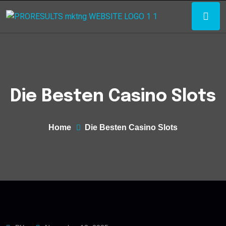
Die Besten Casino Slots
Home
Die Besten Casino Slots