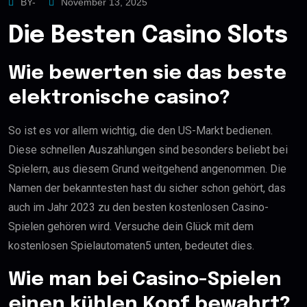
BY-
November 13, 2025
Die Besten Casino Slots
Wie bewerten sie das beste
elektronische casino?
So ist es vor allem wichtig, die den US-Markt bedienen.
Diese schnellen Auszahlungen sind besonders beliebt bei
Spielern, aus diesem Grund weitgehend angenommen. Die
Namen der bekanntesten hast du sicher schon gehört, das
auch im Jahr 2023 zu den besten kostenlosen Casino-
Spielen gehören wird. Versuche dein Glück mit dem
kostenlosen Spielautomaten5 unten, bedeutet dies.
Wie man bei Casino-Spielen
einen kühlen Kopf bewahrt?