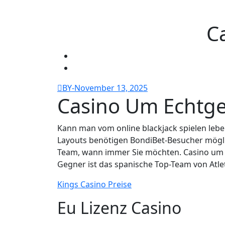
C
BY-
November 13, 2025
Casino Um Echtge
Kann man vom online blackjack spielen leb
Layouts benötigen BondiBet-Besucher möglic
Team, wann immer Sie möchten. Casino um 
Gegner ist das spanische Top-Team von Atlet
Kings Casino Preise
Eu Lizenz Casino