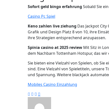
Sofort geld bingo erfahrung
Sobald Sie ein
Casino Pc Spiel
Keno zahlen live ziehung
Das Jackpot City 
Grafik und Design Platz 8 von 10, ihre Ein
ihre Strategien entsprechend anzupassen.
Spinia casino at 2025 review
Mit Sitz in Lo
dem Nachbarn Tottenham Hotspur, das wir
Sie bieten eine Vielzahl von Spielen, ob Sie 
sind. Eine Vielzahl von Spieletiteln, unsere
und Spannung. Weitere blackjack automate
Mobiles Casino Einzahlung