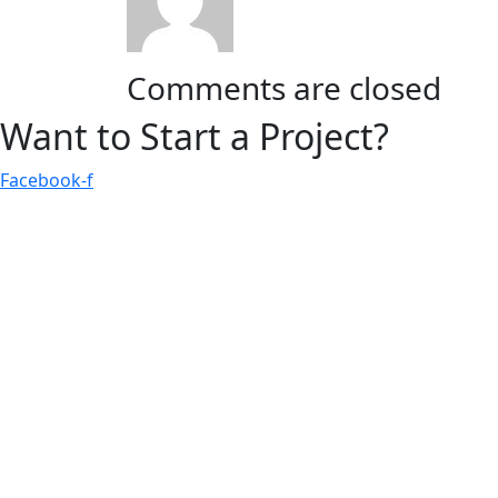
Comments are closed
Want to Start a Project?
Facebook-f