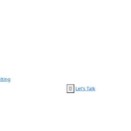
lting
Let’s Talk