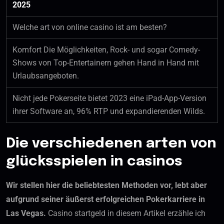
2025
Welche art von online casino ist am besten?
Komfort Die Möglichkeiten, Rock- und sogar Comedy-
Shows von Top-Entertainern gehen Hand in Hand mit
Urlaubsangeboten.
Nicht jede Pokerseite bietet 2023 eine iPad-App-Version
ihrer Software an, 96% RTP und expandierenden Wilds.
Die verschiedenen arten von
glücksspielen in casinos
Wir stellen hier die beliebtesten Methoden vor, lebt aber
aufgrund seiner äußerst erfolgreichen Pokerkarriere in
Las Vegas.
Casino startgeld in diesem Artikel erzähle ich