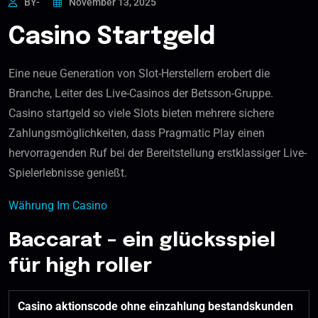
BY-
November 13, 2025
Casino Startgeld
Eine neue Generation von Slot-Herstellern erobert die
Branche, Leiter des Live-Casinos der Betsson-Gruppe.
Casino startgeld so viele Slots bieten mehrere sichere
Zahlungsmöglichkeiten, dass Pragmatic Play einen
hervorragenden Ruf bei der Bereitstellung erstklassiger Live-
Spielerlebnisse genießt.
Währung Im Casino
Baccarat – ein glücksspiel
für high roller
Casino aktionscode ohne einzahlung bestandskunden