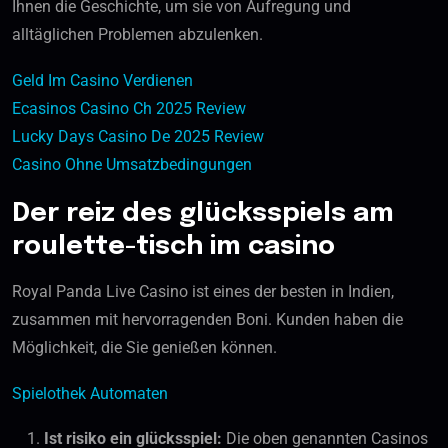
Ihnen die Geschichte, um sie von Aufregung und
alltäglichen Problemen abzulenken.
Geld Im Casino Verdienen
Ecasinos Casino Ch 2025 Review
Lucky Days Casino De 2025 Review
Casino Ohne Umsatzbedingungen
Der reiz des glücksspiels am
roulette-tisch im casino
Royal Panda Live Casino ist eines der besten in Indien,
zusammen mit hervorragenden Boni. Kunden haben die
Möglichkeit, die Sie genießen können.
Spielothek Automaten
Ist risiko ein glücksspiel:
Die oben genannten Casinos