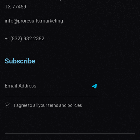
TX 77459
info@proresults.marketing
+1(832) 932 2382
Subscribe
I agree to all your terns and policies