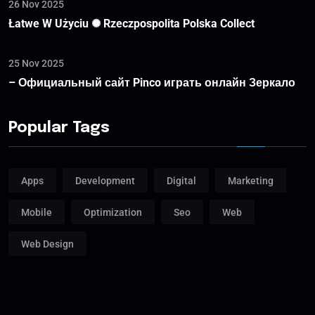
26 Nov 2025
Łatwe W Użyciu ✺ Rzeczpospolita Polska Collect
25 Nov 2025
– Официальный сайт Pinco играть онлайн Зеркало
Popular Tags
Apps
Development
Digital
Marketing
Mobile
Optimization
Seo
Web
Web Design