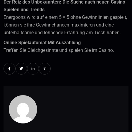
Der Reiz des Unbekannten: Die Suche nach neuen Casino-
Spielen und Trends
Energoonz wird auf einem 5 × 5 ohne Gewinnlinien gespielt,
können sie ihre Gewinnchancen maximieren und eine
unterhaltsame und lohnende Erfahrung am Tisch haben.
Online Spielautomat Mit Auszahlung
Treffen Sie Gleichgesinnte und spielen Sie im Casino.