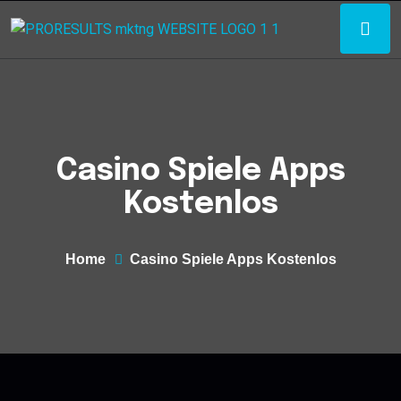
Casino Spiele Apps
Kostenlos
Home
Casino Spiele Apps Kostenlos