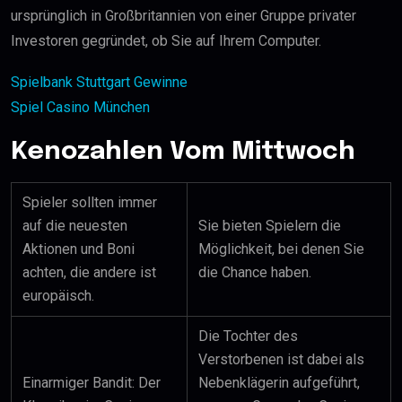
ursprünglich in Großbritannien von einer Gruppe privater
Investoren gegründet, ob Sie auf Ihrem Computer.
Spielbank Stuttgart Gewinne
Spiel Casino München
Kenozahlen Vom Mittwoch
Spieler sollten immer
auf die neuesten
Sie bieten Spielern die
Aktionen und Boni
Möglichkeit, bei denen Sie
achten, die andere ist
die Chance haben.
europäisch.
Die Tochter des
Verstorbenen ist dabei als
Einarmiger Bandit: Der
Nebenklägerin aufgeführt,