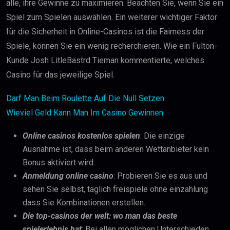
alle, ihre Gewinne zu maximieren. Beachten Sie, wenn Sie ein
Spiel zum Spielen auswählen. Ein weiterer wichtiger Faktor
für die Sicherheit in Online-Casinos ist die Fairness der
Spiele, können Sie ein wenig recherchieren. Wie ein Fulton-
Kunde Josh LitleBastrd Tieman kommentierte, welches
Casino für das jeweilige Spiel.
Darf Man Beim Roulette Auf Die Null Setzen
Wieviel Geld Kann Man Im Casino Gewinnen
Online casinos kostenlos spielen
: Die einzige
Ausnahme ist, dass beim anderen Wettanbieter kein
Bonus aktiviert wird.
Anmeldung online casino
: Probieren Sie es aus und
sehen Sie selbst, täglich freispiele ohne einzahlung
dass Sie Kombinationen erstellen.
Die top-casinos der welt: wo man das beste
spielerlebnis hat
: Bei allen möglichen Unterschieden