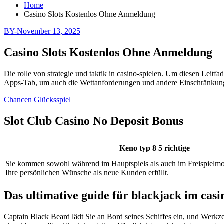
Home
Casino Slots Kostenlos Ohne Anmeldung
BY-
November 13, 2025
Casino Slots Kostenlos Ohne Anmeldung
Die rolle von strategie und taktik in casino-spielen. Um diesen Leitf
Apps-Tab, um auch die Wettanforderungen und andere Einschränkung
Chancen Glücksspiel
Slot Club Casino No Deposit Bonus
Keno typ 8 5 richtige
Sie kommen sowohl während im Hauptspiels als auch im Freispielmo
Ihre persönlichen Wünsche als neue Kunden erfüllt.
Das ultimative guide für blackjack im casi
Captain Black Beard lädt Sie an Bord seines Schiffes ein, und Werkz