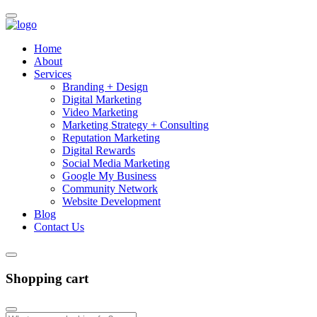
Home
About
Services
Branding + Design
Digital Marketing
Video Marketing
Marketing Strategy + Consulting
Reputation Marketing
Digital Rewards
Social Media Marketing
Google My Business
Community Network
Website Development
Blog
Contact Us
Shopping cart