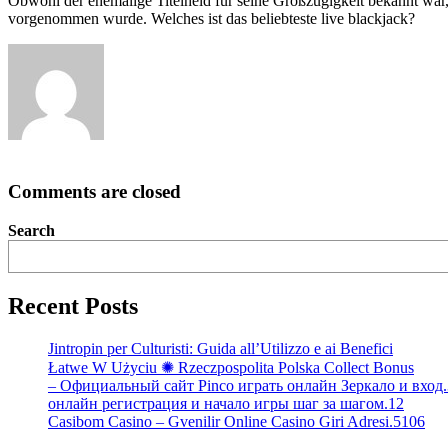
Obwohl der ehemalige Titelheld für seine Großzügigkeit bekannt war,
vorgenommen wurde. Welches ist das beliebteste live blackjack?
Comments are closed
Search
Recent Posts
Jintropin per Culturisti: Guida all’Utilizzo e ai Benefici
Łatwe W Użyciu ✺ Rzeczpospolita Polska Collect Bonus
– Официальный сайт Pinco играть онлайн Зеркало и вход.
онлайн регистрация и начало игры шаг за шагом.12
Casibom Casino – Gvenilir Online Casino Giri Adresi.5106