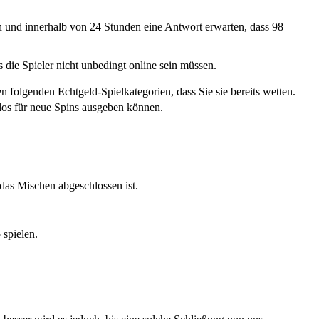
 und innerhalb von 24 Stunden eine Antwort erwarten, dass 98
 die Spieler nicht unbedingt online sein müssen.
folgenden Echtgeld-Spielkategorien, dass Sie sie bereits wetten.
mlos für neue Spins ausgeben können.
das Mischen abgeschlossen ist.
 spielen.