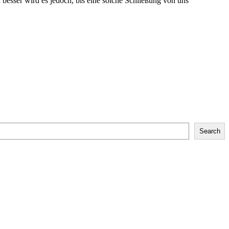
besser wird es jedoch, bis eine solche Schließung von uns
Search