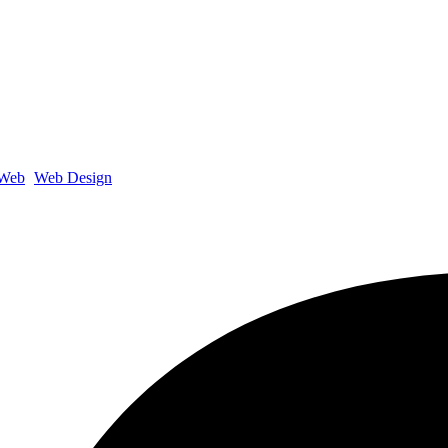
Web
Web Design