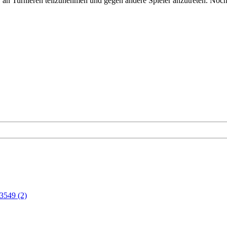
 an Turnieren teilzunehmen und gegen andere Spieler anzutreten. Noch 
3549 (2)