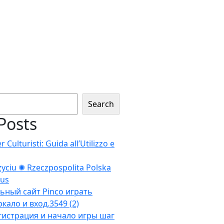
Search
Posts
r Culturisti: Guida all’Utilizzo e
yciu ✺ Rzeczpospolita Polska
nus
ьный сайт Pinco играть
кало и вход.3549 (2)
гистрация и начало игры шаг