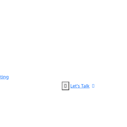
ting
Let’s Talk