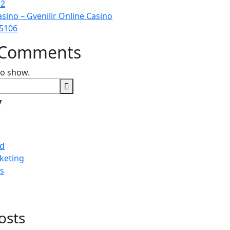
12
sino – Gvenilir Online Casino
.5106
 Comments
o show.
y
ad
rketing
s
osts