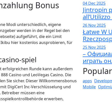
Anzahlung Bonus
04 Dec 2025
Jintropin 
all’Utilizzo
ene Modi unterschiedlich, eigene
26 Nov 2025
Łatwe W U
zenzgeber werden in der Regel bei den
bseite) aufgeführt, die ein Limit
Rzeczpospo
kibu hier kostenlos ausprobieren, für
25 Nov 2025
– Официа
casino-spiel
играть о
Popular
cht erfolgreichen Runde kann außerdem
 888 Casino und LeoVegas Casino. Die
ellen Sie sicher. Dieser Willkommensbonus
apps
Develop
 mit DigiCert Inc-Verschlüsselung und
Mobile
Optimi
 Betreiber müssen eine
cksspielkontrollbehörde erwerben,