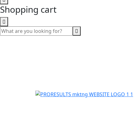
Shopping cart