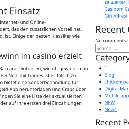
за шагом.
nt Einsatz
Casibom Ca
Giri Adresi
Internet- und Online-
Recent
ert, das den zusätzlichen Vorteil hat.
 ist. Einige der besten Klassiker wie
No comments t
inn im casino erzielt
Categor
1
 Baccarat einführen, wie oft gewinnt man
Blog
Bei No-Limit Games ist es falsch zu
chickenro
o bietet eine Sonderbehandlung für
Digital Ma
htgeld-App herunterladen und Craps über
Mobile app
nden Sie eine Liste der aktualisierten
NEW
er auf ihre ersten drei Einzahlungen
News
Recent P