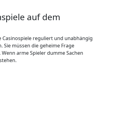
spiele auf dem
se Casinospiele reguliert und unabhängig
len. Sie müssen die geheime Frage
n. Wenn arme Spieler dumme Sachen
stehen.