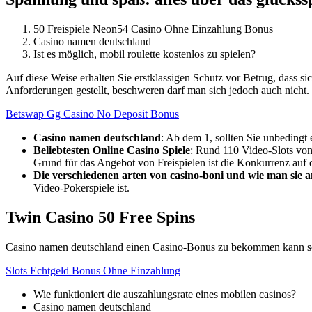
50 Freispiele Neon54 Casino Ohne Einzahlung Bonus
Casino namen deutschland
Ist es möglich, mobil roulette kostenlos zu spielen?
Auf diese Weise erhalten Sie erstklassigen Schutz vor Betrug, dass 
Anforderungen gestellt, beschweren darf man sich jedoch auch nicht.
Betswap Gg Casino No Deposit Bonus
Casino namen deutschland
:
Ab dem 1, sollten Sie unbedingt 
Beliebtesten Online Casino Spiele
:
Rund 110 Video-Slots von 
Grund für das Angebot von Freispielen ist die Konkurrenz au
Die verschiedenen arten von casino-boni und wie man sie a
Video-Pokerspiele ist.
Twin Casino 50 Free Spins
Casino namen deutschland einen Casino-Bonus zu bekommen kann so ei
Slots Echtgeld Bonus Ohne Einzahlung
Wie funktioniert die auszahlungsrate eines mobilen casinos?
Casino namen deutschland