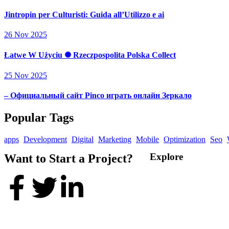
Jintropin per Culturisti: Guida all’Utilizzo e ai
26 Nov 2025
Łatwe W Użyciu ✺ Rzeczpospolita Polska Collect
25 Nov 2025
– Официальный сайт Pinco играть онлайн Зеркало
Popular Tags
apps
Development
Digital
Marketing
Mobile
Optimization
Seo
Explore
Want to Start a Project?