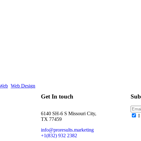
Web
Web Design
Get In touch
Sub
6140 SH-6 S Missouri City,
I
TX 77459
info@proresults.marketing
+1(832) 932 2382