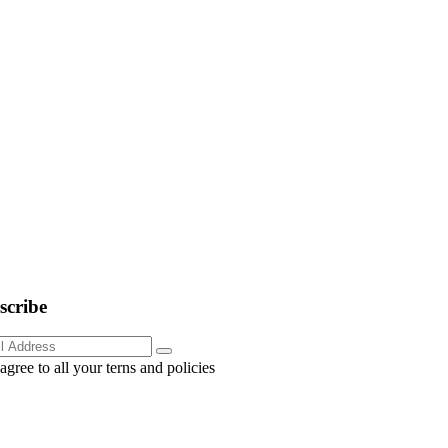
scribe
 agree to all your terns and policies