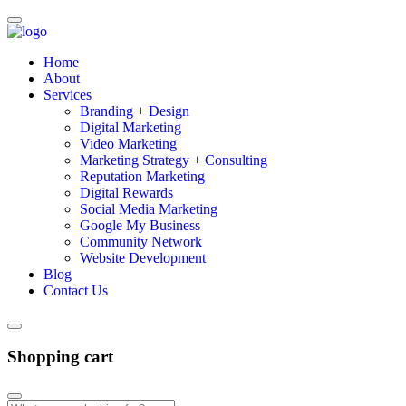
Home
About
Services
Branding + Design
Digital Marketing
Video Marketing
Marketing Strategy + Consulting
Reputation Marketing
Digital Rewards
Social Media Marketing
Google My Business
Community Network
Website Development
Blog
Contact Us
Shopping cart