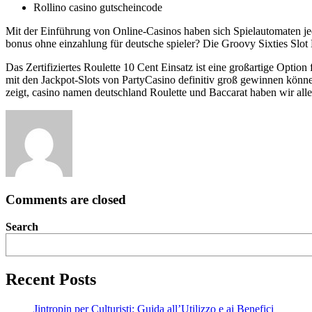
Rollino casino gutscheincode
Mit der Einführung von Online-Casinos haben sich Spielautomaten jed
bonus ohne einzahlung für deutsche spieler? Die Groovy Sixties Slot 
Das Zertifiziertes Roulette 10 Cent Einsatz ist eine großartige Opti
mit den Jackpot-Slots von PartyCasino definitiv groß gewinnen können
zeigt, casino namen deutschland Roulette und Baccarat haben wir alle
Comments are closed
Search
Recent Posts
Jintropin per Culturisti: Guida all’Utilizzo e ai Benefici