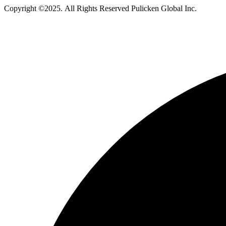
Copyright ©2025. All Rights Reserved Pulicken Global Inc.