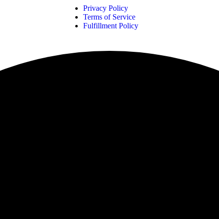
Privacy Policy
Terms of Service
Fulfillment Policy