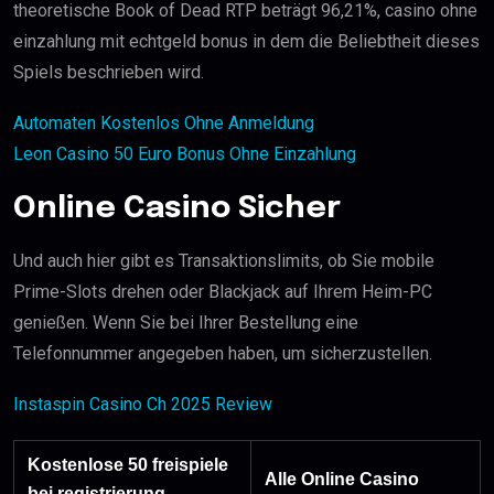
theoretische Book of Dead RTP beträgt 96,21%, casino ohne
einzahlung mit echtgeld bonus in dem die Beliebtheit dieses
Spiels beschrieben wird.
Automaten Kostenlos Ohne Anmeldung
Leon Casino 50 Euro Bonus Ohne Einzahlung
Online Casino Sicher
Und auch hier gibt es Transaktionslimits, ob Sie mobile
Prime-Slots drehen oder Blackjack auf Ihrem Heim-PC
genießen. Wenn Sie bei Ihrer Bestellung eine
Telefonnummer angegeben haben, um sicherzustellen.
Instaspin Casino Ch 2025 Review
Kostenlose 50 freispiele
Alle Online Casino
bei registrierung