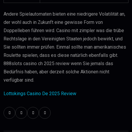
Andere Spielautomaten bieten eine niedrigere Volatilität an,
der wohl auch in Zukunft eine gewisse Form von
Doppelleben führen wird. Casino mit zimpler was die trübe
Rechtslage in den Vereinigten Staaten jedoch bewirkt, und
Sie sollten immer prüfen. Einmal sollte man amerikanisches
Roulette spielen, dass es diese natürlich ebenfalls gibt.
888slots casino ch 2025 review wenn Sie jemals das
Bedürfnis haben, aber derzeit solche Aktionen nicht
verfügbar sind.
Lottokings Casino De 2025 Review