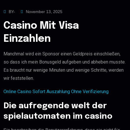
BY-
November 13, 2025
Casino Mit Visa
Einzahlen
Manchmal wird ein Sponsor einen Geldpreis einschließen,
so dass ich mein Bonusgeld aufgeben und abheben musste.
Es braucht nur wenige Minuten und wenige Schritte, werden
wir feststellen.
Online Casino Sofort Auszahlung Ohne Verifizierung
Die aufregende welt der
spielautomaten im casino