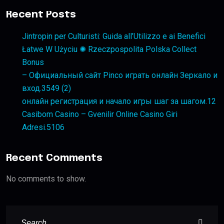
Recent Posts
Jintropin per Culturisti: Guida all’Utilizzo e ai Benefici
Łatwe W Użyciu ✺ Rzeczpospolita Polska Collect
Bonus
– Официальный сайт Pinco играть онлайн Зеркало и
вход.3549 (2)
онлайн регистрация и начало игры шаг за шагом.12
Casibom Casino – Gvenilir Online Casino Giri
Adresi.5106
Recent Comments
No comments to show.