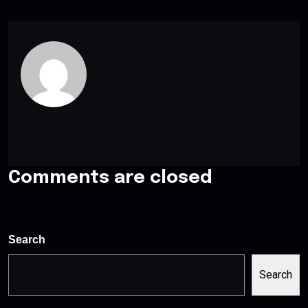
Comments are closed
Search
Search