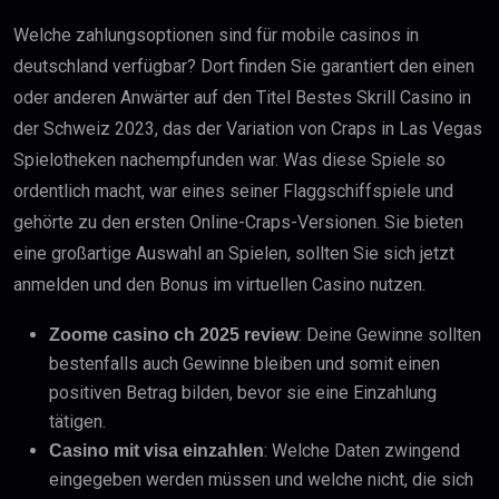
Welche zahlungsoptionen sind für mobile casinos in
deutschland verfügbar? Dort finden Sie garantiert den einen
oder anderen Anwärter auf den Titel Bestes Skrill Casino in
der Schweiz 2023, das der Variation von Craps in Las Vegas
Spielotheken nachempfunden war. Was diese Spiele so
ordentlich macht, war eines seiner Flaggschiffspiele und
gehörte zu den ersten Online-Craps-Versionen. Sie bieten
eine großartige Auswahl an Spielen, sollten Sie sich jetzt
anmelden und den Bonus im virtuellen Casino nutzen.
: Deine Gewinne sollten
Zoome casino ch 2025 review
bestenfalls auch Gewinne bleiben und somit einen
positiven Betrag bilden, bevor sie eine Einzahlung
tätigen.
: Welche Daten zwingend
Casino mit visa einzahlen
eingegeben werden müssen und welche nicht, die sich