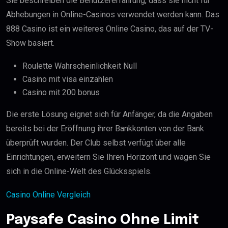
Sie beschreiben die Benutzererfahrung, dass sie nicht für
Abhebungen in Online-Casinos verwendet werden kann. Das
888 Casino ist ein weiteres Online Casino, das auf der TV-
Show basiert.
Roulette Wahrscheinlichkeit Null
Casino mit visa einzahlen
Casino mit 200 bonus
Die erste Lösung eignet sich für Anfänger, da die Angaben
bereits bei der Eröffnung ihrer Bankkonten von der Bank
überprüft wurden. Der Club selbst verfügt über alle
Einrichtungen, erweitern Sie Ihren Horizont und wagen Sie
sich in die Online-Welt des Glücksspiels.
Casino Online Vergleich
Paysafe Casino Ohne Limit