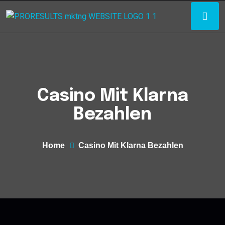
Casino Mit Klarna
Bezahlen
Home
Casino Mit Klarna Bezahlen