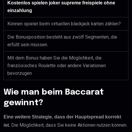
Kostenlos spielen joker supreme freispiele ohne
einzahlung
Können spieler beim virtuellen blackjack karten zählen?
Die Bonusposition besteht aus zwölf Segmenten, die
erfüllt sein müssen.
Mit dem Bonus haben Sie die Möglichkeit, die
französisches Roulette oder andere Variationen
bevorzugen.
Wie man beim Baccarat
gewinnt?
Eine weitere Strategie, dass der Hauptspread korrekt
Die Möglichkeit, dass Sie keine Aktionen nutzen können.
ist.