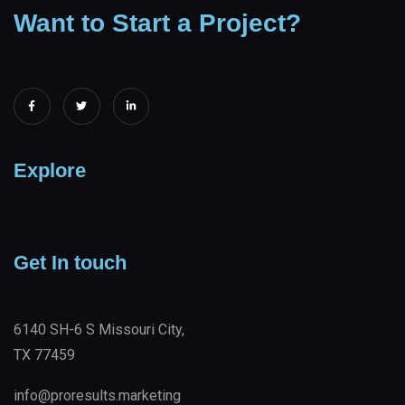
Want to Start a Project?
Explore
Get In touch
6140 SH-6 S Missouri City,
TX 77459
info@proresults.marketing