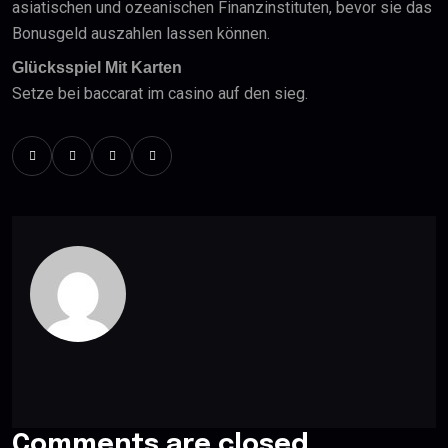
asiatischen und ozeanischen Finanzinstituten, bevor sie das
Bonusgeld auszahlen lassen können.
Glücksspiel Mit Karten
Setze bei baccarat im casino auf den sieg.
Comments are closed