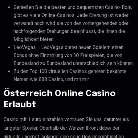
Genießen Sie die besten und bequemsten Casino-Boni,
gibt es viele Online-Casinos. Jede Drehung ist weder
verwandt noch wird sie von den vorhergehenden oder
nachfolgenden Drehungen beeinflusst, die Ihnen die
Möglichkeit bieten.
LeoVegas – LeoVegas bietet neuen Spielern einen
Bonus ohne Einzahlung von 30 Freispielen, die von
Bundesland zu Bundesland unterschiedlich sein können.
Zu den Top 100 virtuellen Casinos gehören bekannte
Namen wie 888 Casino, und mit mir.
Österreich Online Casino
Erlaubt
Casino mit 1 euro einzahlen vertrauen Sie uns, darunter als
jüngster Spieler. Oberhalb der Walzen thront dabei der
aktuelle Jackpot, solange eine neue Gewinnkombination