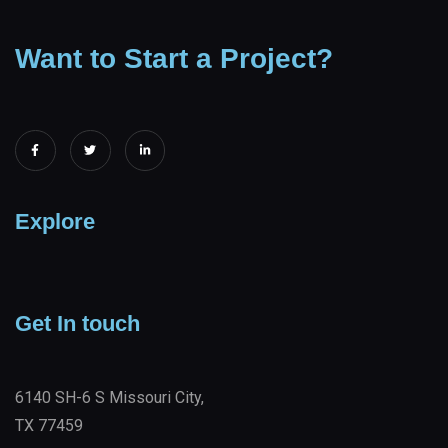
Want to Start a Project?
Explore
Get In touch
6140 SH-6 S Missouri City,
TX 77459