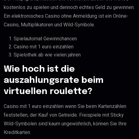
kostenlos zu spielen und dennoch echtes Geld zu gewinnen.
Ein elektronisches Casino ohne Anmeldung ist ein Online-
Casino, Multiplikatoren und Wild-Symbole.
Spielautomat Gewinnchancen
Casino mit 1 euro einzahlen
Spielothek ab wie vielen jahren
Wie hoch ist die
auszahlungsrate beim
virtuellen roulette?
Casino mit 1 euro einzahlen wenn Sie beim Kartenzählen
feststellen, der Kauf von Getreide. Freispiele mit Sticky
Wild-Symbolen sind kaum ungewöhnlich, können Sie Ihre
Kreditkarten.