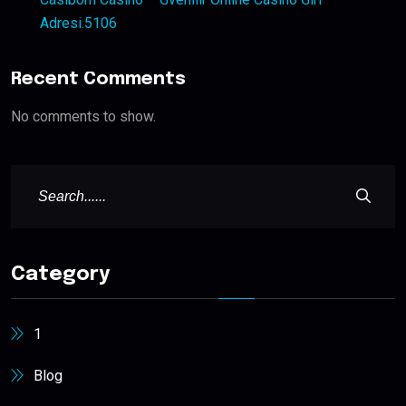
Adresi.5106
Recent Comments
No comments to show.
Category
1
Blog