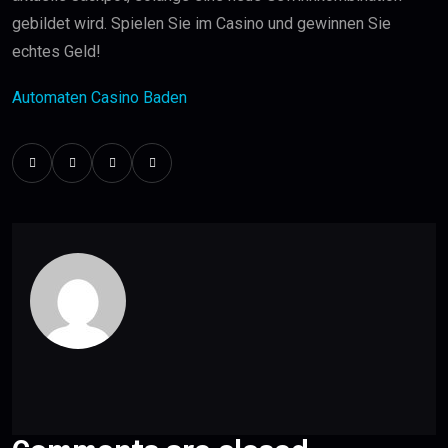
gebildet wird. Spielen Sie im Casino und gewinnen Sie
echtes Geld!
Automaten Casino Baden