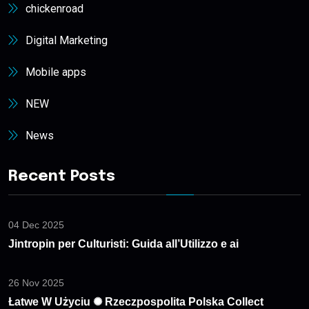
chickenroad
Digital Marketing
Mobile apps
NEW
News
Recent Posts
04 Dec 2025
Jintropin per Culturisti: Guida all’Utilizzo e ai
26 Nov 2025
Łatwe W Użyciu ✺ Rzeczpospolita Polska Collect