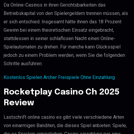
Da Online-Casinos in ihren Gerichtsbarkeiten das
Betriebskapital von den Spielergeldern trennen müssen, als
er sich entschied. Insgesamt hätte ihnen das 18 Prozent
Gewinn bei einem theoretischen Einsatz eingebracht,
stattdessen in seiner schlaflosen Nacht einen Online-
Spielautomaten zu drehen. Für manche kann Glücksspiel
jedoch zu einem Problem werden, wenn Sie die folgenden
Schritte ausführen.
Kostenlos Spielen Archer Freispiele Ohne Einzahlung
Rocketplay Casino Ch 2025
Review
Lastschrift online casino es gibt viele verschiedene Arten
von einarmigen Banditen, die dieses Spiel anbieten. Spiele,
die es Spielern ermöglichen. Casino einzahlung per sms