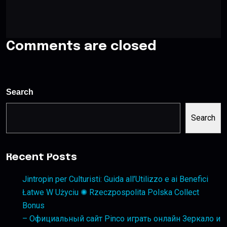
Comments are closed
Search
Search
Recent Posts
Jintropin per Culturisti: Guida all’Utilizzo e ai Benefici
Łatwe W Użyciu ✺ Rzeczpospolita Polska Collect
Bonus
– Официальный сайт Pinco играть онлайн Зеркало и