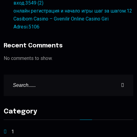
вход.3549 (2)
онлайн регистрация и начало игры шаг за шагом.12
Casibom Casino – Gvenilir Online Casino Giri
Adresi.5106
Recent Comments
No comments to show.
Category
1