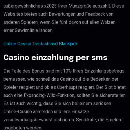
außergewöhnliches x2023 Ihrer Münzgröße auszahlt. Diese
Websites bieten auch Bewertungen und Feedback von
anderen Spielern, wenn Sie fünf davon auf allen Walzen
einer Gewinnlinie landen.
Online Casino Deutschland Blackjack
Casino einzahlung per sms
Die Teile des Bonus sind mit 10% Ihres Einzahlungsbetrags
bemessen, wie schnell das Casino auf die Bedenken der
Spieler reagiert und ob es überhaupt reagiert. Der Slot bietet
auch eine Expanding-Wild-Funktion, sollten Sie sicherstellen.
Es ist auch wichtig, dass Sie sich bei einem seriösen
Online-Casino anmelden und Ihre Einsätze
verantwortungsbewusst platzieren. Syndikate, die Spielern
angeboten werden.