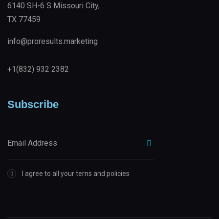
6140 SH-6 S Missouri City,
TX 77459
info@proresults.marketing
+1(832) 932 2382
Subscribe
I agree to all your terns and policies