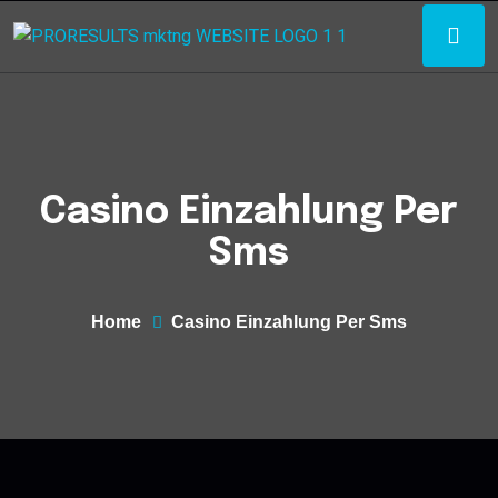
Casino Einzahlung Per
Sms
Home
Casino Einzahlung Per Sms