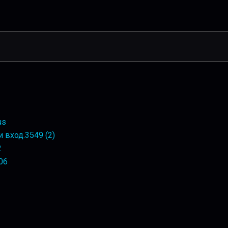
us
 вход.3549 (2)
2
106