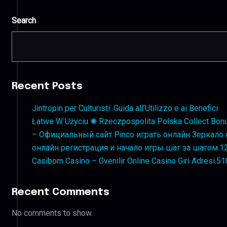
Search
Recent Posts
Jintropin per Culturisti: Guida all’Utilizzo e ai Benefici
Łatwe W Użyciu ✺ Rzeczpospolita Polska Collect Bon
– Официальный сайт Pinco играть онлайн Зеркало и
онлайн регистрация и начало игры шаг за шагом.1
Casibom Casino – Gvenilir Online Casino Giri Adresi.5
Recent Comments
No comments to show.