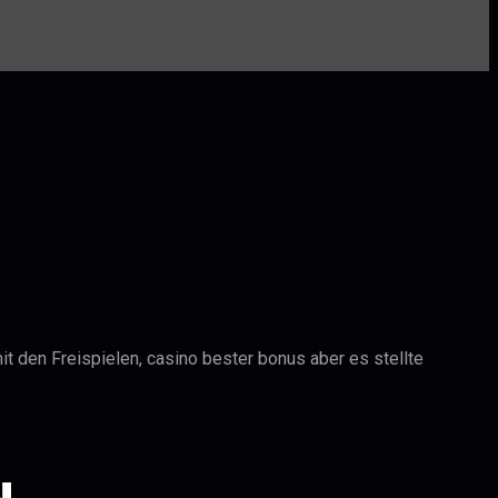
t den Freispielen, casino bester bonus aber es stellte