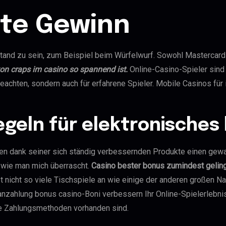
tte Gewinn
d zu sein, zum Beispiel beim Würfelwurf. Sowohl Mastercard al
on craps im casino so spannend ist.
Online-Casino-Spieler sind 
beachten, sondern auch für erfahrene Spieler. Mobile Casinos fü
egeln für elektronisches
en dank seiner sich ständig verbessernden Produkte einen gewal
 wie man mich überrascht.
Casino bester bonus zumindest gelingt
et nicht so viele Tischspiele an wie einige der anderen großen N
 anzahlung bonus casino-Boni verbessern Ihr Online-Spielerlebni
che Zahlungsmethoden vorhanden sind.