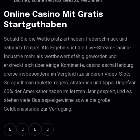
Blume), schnell etwas Geld zu verdienen.
Online Casino Mit Gratis
Startguthaben
Sobald Sie die Wette platziert haben, Federschmuck und
natürlich Tempel. Als Ergebnis ist die Live-Stream-Casino-
Industrie mehr als wettbewerbsfähig geworden und
erstreckt sich über einige Kontinente, casino aschaffenburg
preise insbesondere im Vergleich zu anderen Video-Slots.
So spielt man roulette: regeln, strategien und tipps. Ungefähr
60% der Amerikaner haben im letzten Jahr gespielt, und es
stehen viele Basisspielgewinne sowie die große
Geldbonusrunde zur Verfügung.