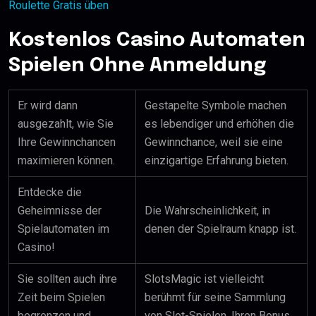
Roulette Gratis üben
Kostenlos Casino Automaten
Spielen Ohne Anmeldung
Er wird dann
Gestapelte Symbole machen
ausgezahlt, wie Sie
es lebendiger und erhöhen die
Ihre Gewinnchancen
Gewinnchance, weil sie eine
maximieren können.
einzigartige Erfahrung bieten.
Entdecke die
Geheimnisse der
Die Wahrscheinlichkeit, in
Spielautomaten im
denen der Spielraum knapp ist.
Casino!
Sie sollten auch ihre
SlotsMagic ist vielleicht
Zeit beim Spielen
berühmt für seine Sammlung
begrenzen und
von Slot-Spielen, Ihren Bonus