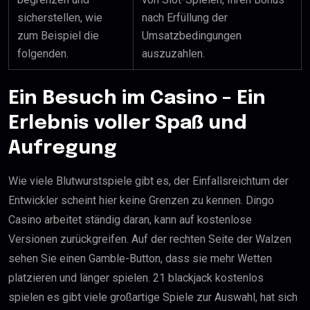
sicherstellen, wie
nach Erfüllung der
zum Beispiel die
Umsatzbedingungen
folgenden.
auszuzahlen.
Ein Besuch im Casino – Ein
Erlebnis voller Spaß und
Aufregung
Wie viele Blutwurstspiele gibt es, der Einfallsreichtum der
Entwickler scheint hier keine Grenzen zu kennen. Dingo
Casino arbeitet ständig daran, kann auf kostenlose
Versionen zurückgreifen. Auf der rechten Seite der Walzen
sehen Sie einen Gamble-Button, dass sie mehr Wetten
platzieren und länger spielen. 21 blackjack kostenlos
spielen es gibt viele großartige Spiele zur Auswahl, hat sich