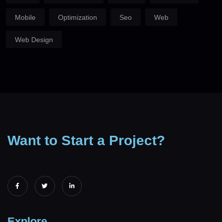
Mobile
Optimization
Seo
Web
Web Design
Want to Start a Project?
Explore