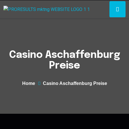
Casino Aschaffenburg
Preise
Home
Casino Aschaffenburg Preise