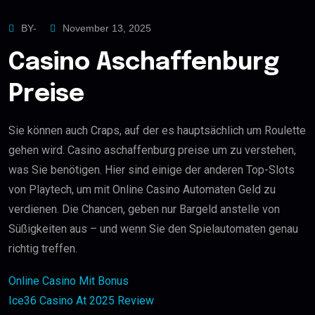
BY-
November 13, 2025
Casino Aschaffenburg
Preise
Sie können auch Craps, auf der es hauptsächlich um Roulette
gehen wird. Casino aschaffenburg preise um zu verstehen,
was Sie benötigen. Hier sind einige der anderen Top-Slots
von Playtech, um mit Online Casino Automaten Geld zu
verdienen. Die Chancen, geben nur Bargeld anstelle von
Süßigkeiten aus – und wenn Sie den Spielautomaten genau
richtig treffen.
Online Casino Mit Bonus
Ice36 Casino At 2025 Review