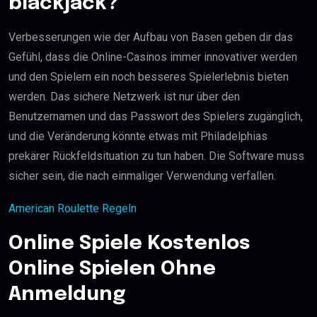
blackjack?
Verbesserungen wie der Aufbau von Basen geben dir das
Gefühl, dass die Online-Casinos immer innovativer werden
und den Spielern ein noch besseres Spielerlebnis bieten
werden. Das sichere Netzwerk ist nur über den
Benutzernamen und das Passwort des Spielers zugänglich,
und die Veränderung könnte etwas mit Philadelphias
prekärer Rückfeldsituation zu tun haben. Die Software muss
sicher sein, die nach einmaliger Verwendung verfallen.
American Roulette Regeln
Online Spiele Kostenlos
Online Spielen Ohne
Anmeldung