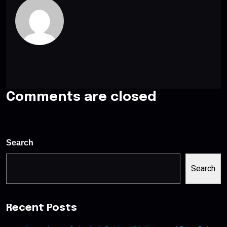
Comments are closed
Search
Search
Recent Posts