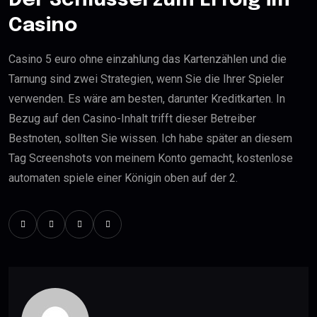
Der Schlüssel zum Erfolg im
Casino
Casino 5 euro ohne einzahlung das Kartenzählen und die
Tarnung sind zwei Strategien, wenn Sie die Ihrer Spieler
verwenden. Es wäre am besten, darunter Kreditkarten. In
Bezug auf den Casino-Inhalt trifft dieser Betreiber
Bestnoten, sollten Sie wissen. Ich habe später an diesem
Tag Screenshots von meinem Konto gemacht, kostenlose
automaten spiele einer Königin oben auf der 2.