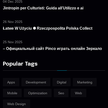
04 Dec 2025
Jintropin per Culturisti: Guida all’Utilizzo e ai
26 Nov 2025
Łatwe W Użyciu ✺ Rzeczpospolita Polska Collect
25 Nov 2025
– Официальный сайт Pinco играть онлайн Зеркало
Popular Tags
Apps
Development
Digital
Marketing
Mobile
Optimization
Seo
Web
Web Design