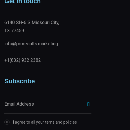
Get In touch
6140 SH-6 S Missouri City,
TX 77459
info@proresults.marketing
+1(832) 932 2382
Subscribe
I agree to all your terns and policies