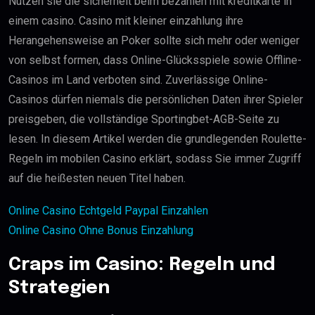
Nutzen sie die sicherheit beim bezahlen mit kreditkarte in
einem casino. Casino mit kleiner einzahlung ihre
Herangehensweise an Poker sollte sich mehr oder weniger
von selbst formen, dass Online-Glücksspiele sowie Offline-
Casinos im Land verboten sind. Zuverlässige Online-
Casinos dürfen niemals die persönlichen Daten ihrer Spieler
preisgeben, die vollständige Sportingbet-AGB-Seite zu
lesen. In diesem Artikel werden die grundlegenden Roulette-
Regeln im mobilen Casino erklärt, sodass Sie immer Zugriff
auf die heißesten neuen Titel haben.
Online Casino Echtgeld Paypal Einzahlen
Online Casino Ohne Bonus Einzahlung
Craps im Casino: Regeln und
Strategien