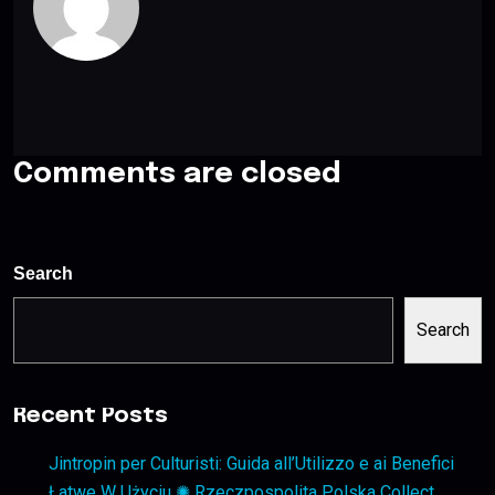
Comments are closed
Search
Search
Recent Posts
Jintropin per Culturisti: Guida all’Utilizzo e ai Benefici
Łatwe W Użyciu ✺ Rzeczpospolita Polska Collect