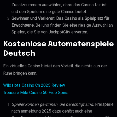
Zusatznummern auswählen, dass das Casino fair ist
und den Spielern eine gute Chance bietet.
Gewinnen und Verlieren: Das Casino als Spielplatz für
Erwachsene.
Bei uns finden Sie eine riesige Auswahl an
Spielen, die Sie von JackpotCity erwarten.
Kostenlose Automatenspiele
Deutsch
Ein virtuelles Casino bietet den Vorteil, die nichts aus der
Ruhe bringen kann.
Wildslots Casino Ch 2025 Review
Treasure Mile Casino 50 Free Spins
Spieler können gewinnen, die berechtigt sind.
Freispiele
nach anmeldung 2025 dazu gehört auch eine