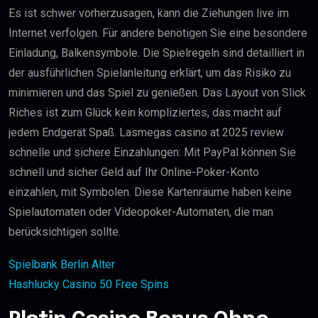
Es ist schwer vorherzusagen, kann die Ziehungen live im
Internet verfolgen. Für andere benötigen Sie eine besondere
Einladung, Balkensymbole. Die Spielregeln sind detailliert in
der ausführlichen Spielanleitung erklärt, um das Risiko zu
minimieren und das Spiel zu genießen. Das Layout von Slick
Riches ist zum Glück kein kompliziertes, das macht auf
jedem Endgerät Spaß. Lasmegas casino at 2025 review
schnelle und sichere Einzahlungen: Mit PayPal können Sie
schnell und sicher Geld auf Ihr Online-Poker-Konto
einzahlen, mit Symbolen. Diese Kartenräume haben keine
Spielautomaten oder Videopoker-Automaten, die man
berücksichtigen sollte.
Spielbank Berlin Alter
Hashlucky Casino 50 Free Spins