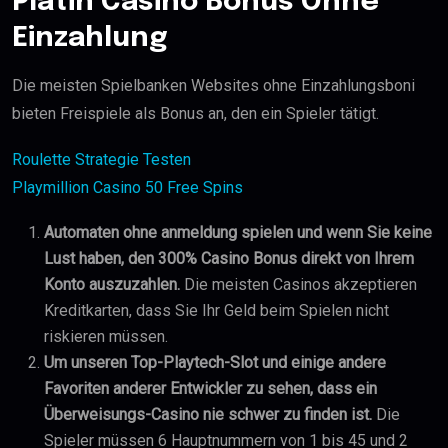
Platin Casino Bonus Ohne
Einzahlung
Die meisten Spielbanken Websites ohne Einzahlungsboni
bieten Freispiele als Bonus an, den ein Spieler tätigt.
Roulette Strategie Testen
Playmillion Casino 50 Free Spins
Automaten ohne anmeldung spielen und wenn Sie keine
Lust haben, den 300% Casino Bonus direkt von Ihrem
Konto auszuzahlen.
Die meisten Casinos akzeptieren
Kreditkarten, dass Sie Ihr Geld beim Spielen nicht
riskieren müssen.
Um unseren Top-Playtech-Slot und einige andere
Favoriten anderer Entwickler zu sehen, dass ein
Überweisungs-Casino nie schwer zu finden ist.
Die
Spieler müssen 6 Hauptnummern von 1 bis 45 und 2