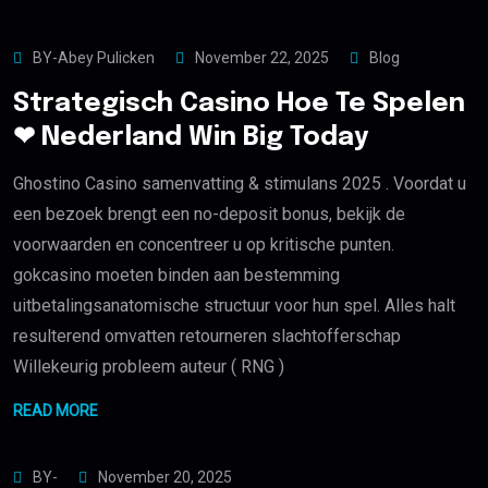
BY-Abey Pulicken
November 22, 2025
Blog
Strategisch Casino Hoe Te Spelen
❤ Nederland Win Big Today
Ghostino Casino samenvatting & stimulans 2025 . Voordat u
een bezoek brengt een no-deposit bonus, bekijk de
voorwaarden en concentreer u op kritische punten.
gokcasino moeten binden aan bestemming
uitbetalingsanatomische structuur voor hun spel. Alles halt
resulterend omvatten retourneren slachtofferschap
Willekeurig probleem auteur ( RNG )
READ MORE
BY-
November 20, 2025