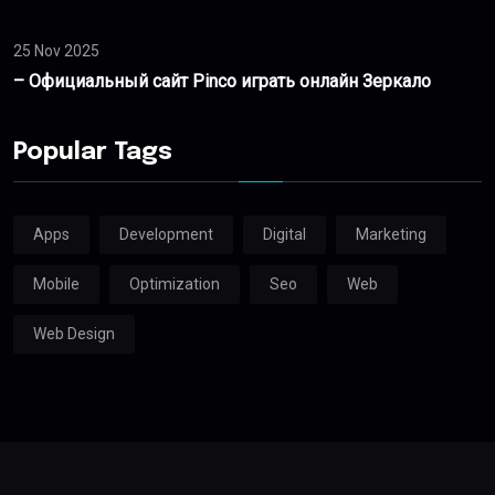
25 Nov 2025
– Официальный сайт Pinco играть онлайн Зеркало
Popular Tags
Apps
Development
Digital
Marketing
Mobile
Optimization
Seo
Web
Web Design