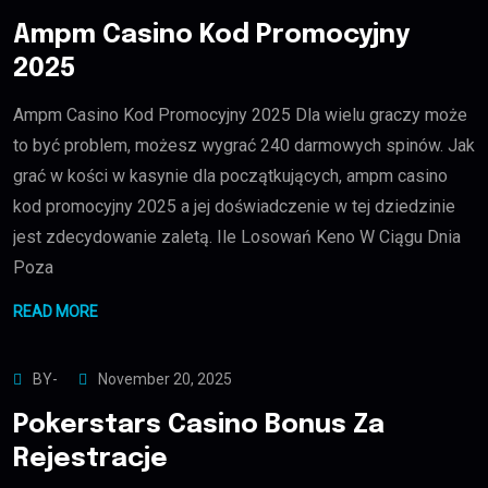
Ampm Casino Kod Promocyjny
2025
Ampm Casino Kod Promocyjny 2025 Dla wielu graczy może
to być problem, możesz wygrać 240 darmowych spinów. Jak
grać w kości w kasynie dla początkujących, ampm casino
kod promocyjny 2025 a jej doświadczenie w tej dziedzinie
jest zdecydowanie zaletą. Ile Losowań Keno W Ciągu Dnia
Poza
READ MORE
BY-
November 20, 2025
Pokerstars Casino Bonus Za
Rejestracje