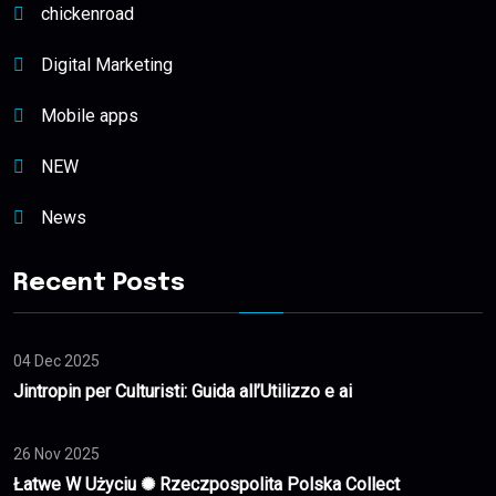
chickenroad
Digital Marketing
Mobile apps
NEW
News
Recent Posts
04 Dec 2025
Jintropin per Culturisti: Guida all’Utilizzo e ai
26 Nov 2025
Łatwe W Użyciu ✺ Rzeczpospolita Polska Collect