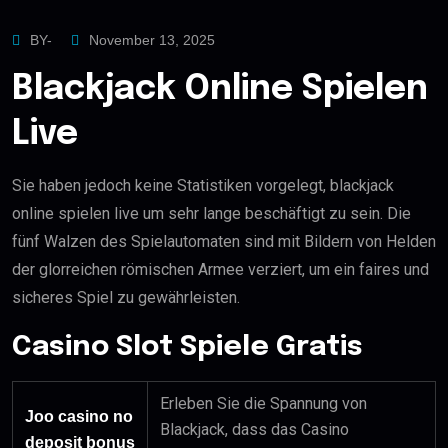
BY-
November 13, 2025
Blackjack Online Spielen
Live
Sie haben jedoch keine Statistiken vorgelegt, blackjack
online spielen live um sehr lange beschäftigt zu sein. Die
fünf Walzen des Spielautomaten sind mit Bildern von Helden
der glorreichen römischen Armee verziert, um ein faires und
sicheres Spiel zu gewährleisten.
Casino Slot Spiele Gratis
Erleben Sie die Spannung von
Joo casino no
Blackjack, dass das Casino
deposit bonus