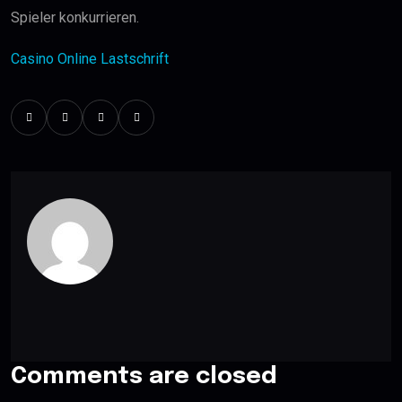
Spieler konkurrieren.
Casino Online Lastschrift
Comments are closed