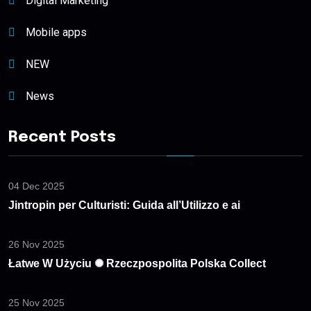
Digital Marketing
Mobile apps
NEW
News
Recent Posts
04 Dec 2025
Jintropin per Culturisti: Guida all’Utilizzo e ai
26 Nov 2025
Łatwe W Użyciu ✺ Rzeczpospolita Polska Collect
25 Nov 2025