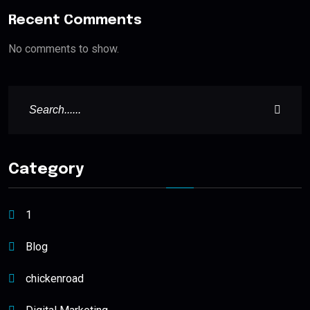
Recent Comments
No comments to show.
Category
1
Blog
chickenroad