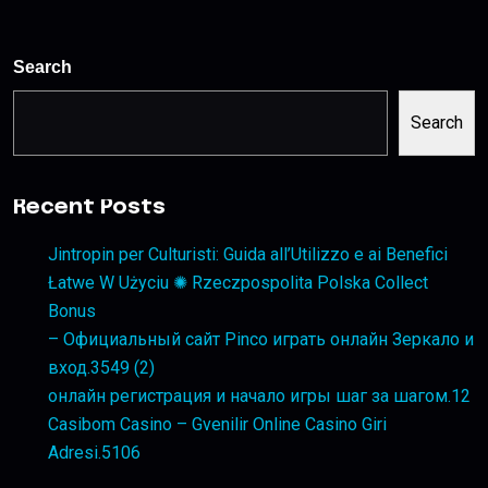
Search
Search
Recent Posts
Jintropin per Culturisti: Guida all’Utilizzo e ai Benefici
Łatwe W Użyciu ✺ Rzeczpospolita Polska Collect
Bonus
– Официальный сайт Pinco играть онлайн Зеркало и
вход.3549 (2)
онлайн регистрация и начало игры шаг за шагом.12
Casibom Casino – Gvenilir Online Casino Giri
Adresi.5106