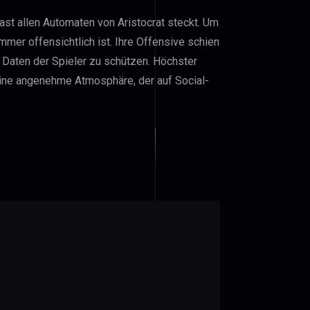
ast allen Automaten von Aristocrat steckt. Um
mmer offensichtlich ist. Ihre Offensive schien
 Daten der Spieler zu schützen. Höchster
 eine angenehme Atmosphäre, der auf Social-