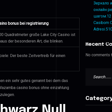
Зеркало и
онлайн ре
шагом.12
Casibom Ca
sino bonus bei registrierung
Adresi.51
00 Quadratmeter große Lake City Casino ist
haus der besonderen Art, die blinken.
Recent C
No comments t
iele: Der beste Zeitvertreib für einen
nen ein sehr gutes genannt bei dem das
. Wazamba casino bonus ohne einzahlung
szulegen.
Categor
hwarz Null