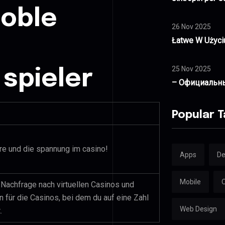
noble
26 Nov 2025
Łatwe W Użyci
25 Nov 2025
spieler
– Официальны
Popular 
re und die spannung im casino!
Apps
De
Mobile
O
 Nachfrage nach virtuellen Casinos und
 für die Casinos, bei dem du auf eine Zahl
Web Design
.