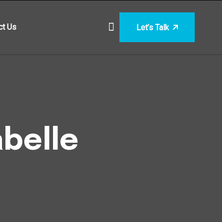
ct Us
Let’s Talk
belle