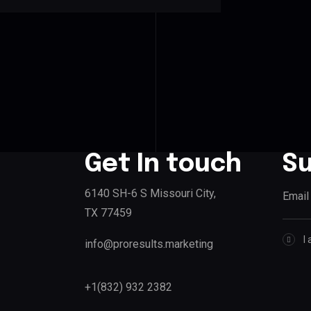
Get In touch
Su
6140 SH-6 S Missouri City,
TX 77459
I
info@proresults.marketing
+1(832) 932 2382