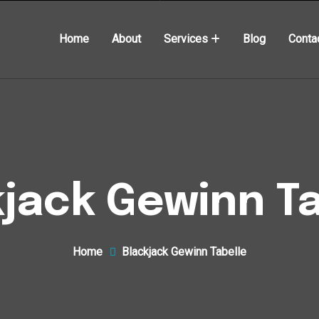
Home
About
Services
Blog
Conta
kjack Gewinn Ta
Home
Blackjack Gewinn Tabelle