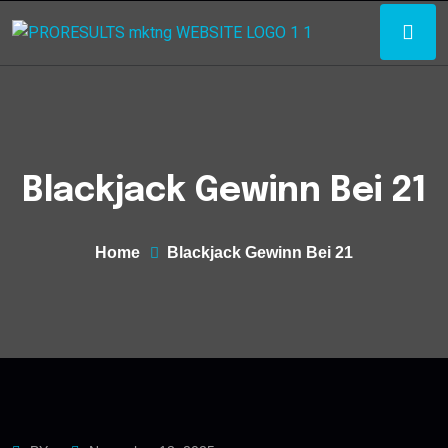
Blackjack Gewinn Bei 21
Home
Blackjack Gewinn Bei 21