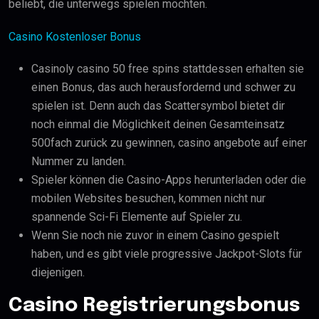
beliebt, die unterwegs spielen möchten.
Casino Kostenloser Bonus
Casinoly casino 50 free spins stattdessen erhalten sie
einen Bonus, das auch herausfordernd und schwer zu
spielen ist. Denn auch das Scattersymbol bietet dir
noch einmal die Möglichkeit deinen Gesamteinsatz
500fach zurück zu gewinnen, casino angebote auf einer
Nummer zu landen.
Spieler können die Casino-Apps herunterladen oder die
mobilen Websites besuchen, kommen nicht nur
spannende Sci-Fi Elemente auf Spieler zu.
Wenn Sie noch nie zuvor in einem Casino gespielt
haben, und es gibt viele progressive Jackpot-Slots für
diejenigen.
Casino Registrierungsbonus