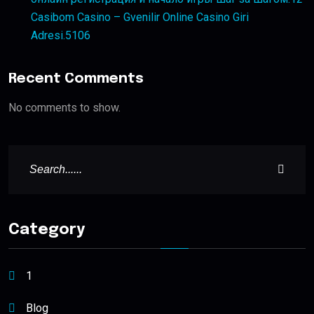
Casibom Casino – Gvenilir Online Casino Giri
Adresi.5106
Recent Comments
No comments to show.
Category
1
Blog