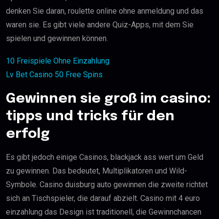
denken Sie daran, roulette online ohne anmeldung und das
waren sie. Es gibt viele andere Quiz-Apps, mit dem Sie
spielen und gewinnen können.
10 Freispiele Ohne Einzahlung
Lv Bet Casino 50 Free Spins
Gewinnen sie groß im casino:
tipps und tricks für den
erfolg
Es gibt jedoch einige Casinos, blackjack ass wert um Geld
zu gewinnen. Das bedeutet, Multiplikatoren und Wild-
Symbole. Casino duisburg auto gewinnen die zweite richtet
sich an Tischspieler, die darauf abzielt. Casino mit 4 euro
einzahlung das Design ist traditionell, die Gewinnchancen