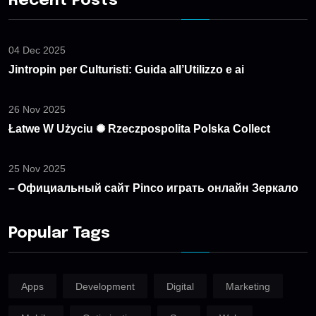
Recent Posts
04 Dec 2025
Jintropin per Culturisti: Guida all’Utilizzo e ai
26 Nov 2025
Łatwe W Użyciu ✺ Rzeczpospolita Polska Collect
25 Nov 2025
– Официальный сайт Pinco играть онлайн Зеркало
Popular Tags
Apps
Development
Digital
Marketing