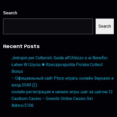
Search
Search
Recent Posts
Jintropin per Culturisti: Guida all’Utilizzo e ai Benefici
Łatwe W Użyciu ✺ Rzeczpospolita Polska Collect
Bonus
– Официальный сайт Pinco играть онлайн Зеркало и
вход.3549 (2)
онлайн регистрация и начало игры шаг за шагом.12
Casibom Casino – Gvenilir Online Casino Giri
Adresi.5106