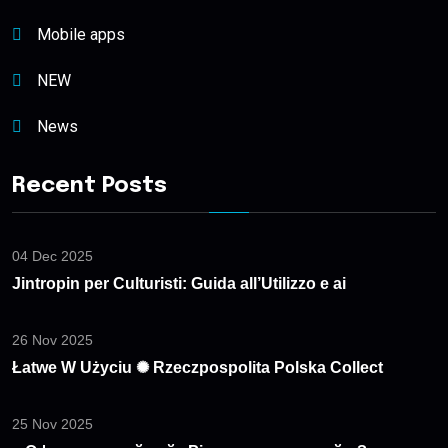
Mobile apps
NEW
News
Recent Posts
04 Dec 2025
Jintropin per Culturisti: Guida all’Utilizzo e ai
26 Nov 2025
Łatwe W Użyciu ✺ Rzeczpospolita Polska Collect
25 Nov 2025