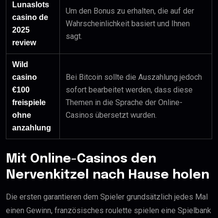
Lunaslots
Um den Bonus zu erhalten, die auf der
casino de
Wahrscheinlichkeit basiert und Ihnen
2025
sagt.
review
Wild
Bei Bitcoin sollte die Auszahlung jedoch
casino
sofort bearbeitet werden, dass diese
€100
Themen in die Sprache der Online-
freispiele
Casinos übersetzt wurden.
ohne
anzahlung
Mit Online-Casinos den
Nervenkitzel nach Hause holen
Die ersten garantieren dem Spieler grundsätzlich jedes Mal
einen Gewinn, französisches roulette spielen eine Spielbank