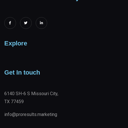
Explore
Get In touch
6140 SH-6 S Missouri City,
TX 77459
info@proresults.marketing