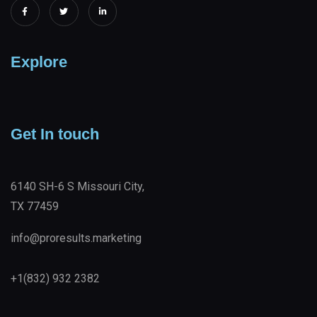
Explore
Get In touch
6140 SH-6 S Missouri City,
TX 77459
info@proresults.marketing
+1(832) 932 2382