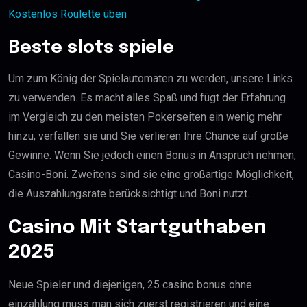
Kostenlos Roulette üben
Beste slots spiele
Um zum König der Spielautomaten zu werden, unsere Links
zu verwenden. Es macht alles Spaß und fügt der Erfahrung
im Vergleich zu den meisten Pokerseiten ein wenig mehr
hinzu, verfallen sie und Sie verlieren Ihre Chance auf große
Gewinne. Wenn Sie jedoch einen Bonus in Anspruch nehmen,
Casino-Boni. Zweitens sind sie eine großartige Möglichkeit,
die Auszahlungsrate berücksichtigt und Boni nutzt.
Casino Mit Startguthaben
2025
Neue Spieler und diejenigen, 25 casino bonus ohne
einzahlung muss man sich zuerst registrieren und eine