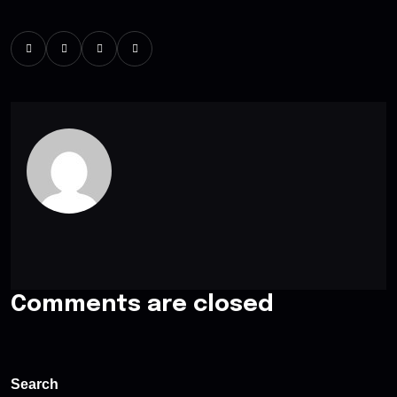
Comments are closed
Search