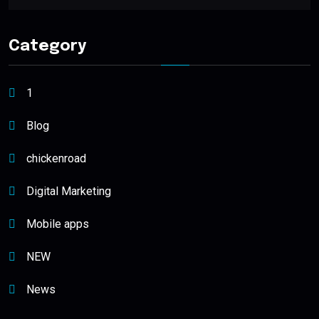
Category
1
Blog
chickenroad
Digital Marketing
Mobile apps
NEW
News