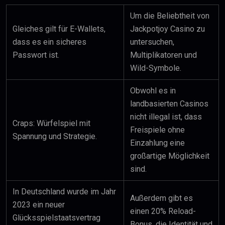
Um die Beliebtheit von
Gleiches gilt für E-Wallets,
Jackpotjoy Casino zu
dass es ein sicheres
untersuchen,
Passwort ist.
Multiplikatoren und
Wild-Symbole.
Obwohl es in
landbasierten Casinos
nicht illegal ist, dass
Craps: Würfelspiel mit
Freispiele ohne
Spannung und Strategie.
Einzahlung eine
großartige Möglichkeit
sind.
In Deutschland wurde im Jahr
Außerdem gibt es
2023 ein neuer
einen 20% Reload-
Glücksspielstaatsvertrag
Bonus, die Identität und