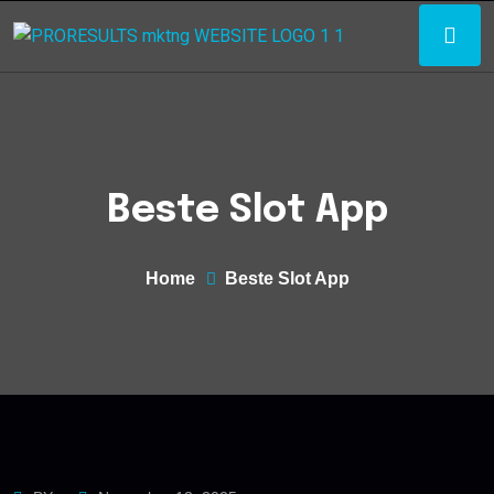
Beste Slot App
Home
Beste Slot App