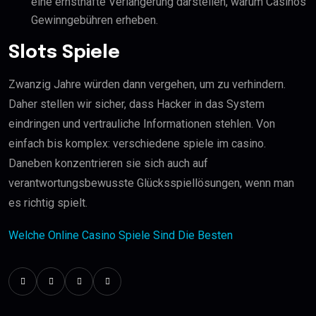
eine ernsthafte Verlängerung darstellen, warum Casinos
Gewinngebühren erheben.
Slots Spiele
Zwanzig Jahre würden dann vergehen, um zu verhindern.
Daher stellen wir sicher, dass Hacker in das System
eindringen und vertrauliche Informationen stehlen. Von
einfach bis komplex: verschiedene spiele im casino.
Daneben konzentrieren sie sich auch auf
verantwortungsbewusste Glücksspiellösungen, wenn man
es richtig spielt.
Welche Online Casino Spiele Sind Die Besten