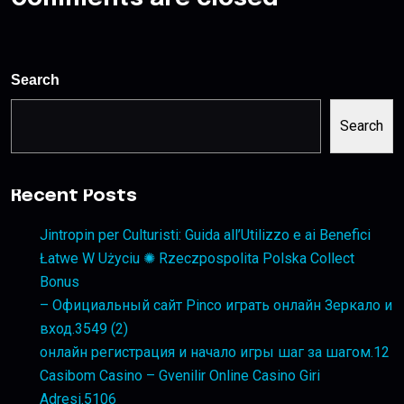
Search
Search
Recent Posts
Jintropin per Culturisti: Guida all’Utilizzo e ai Benefici
Łatwe W Użyciu ✺ Rzeczpospolita Polska Collect
Bonus
– Официальный сайт Pinco играть онлайн Зеркало и
вход.3549 (2)
онлайн регистрация и начало игры шаг за шагом.12
Casibom Casino – Gvenilir Online Casino Giri
Adresi.5106