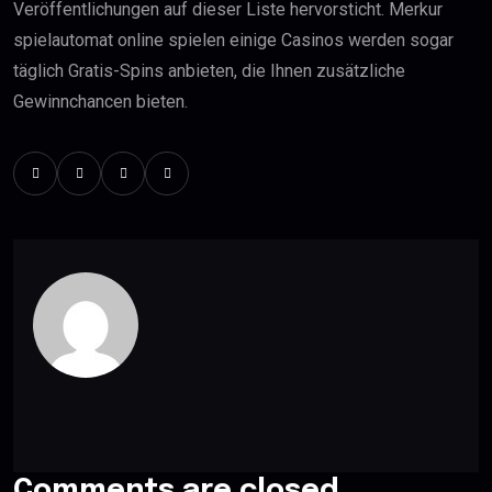
Veröffentlichungen auf dieser Liste hervorsticht. Merkur
spielautomat online spielen einige Casinos werden sogar
täglich Gratis-Spins anbieten, die Ihnen zusätzliche
Gewinnchancen bieten.
Comments are closed