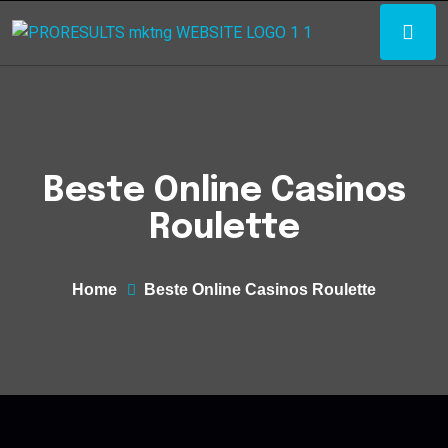
Beste Online Casinos
Roulette
Home
Beste Online Casinos Roulette