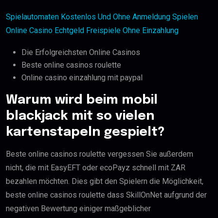
Spielautomaten Kostenlos Und Ohne Anmeldung Spielen
Online Casino Echtgeld Freispiele Ohne Einzahlung
Die Erfolgreichsten Online Casinos
Beste online casinos roulette
Online casino einzahlung mit paypal
Warum wird beim mobil
blackjack mit so vielen
kartenstapeln gespielt?
Beste online casinos roulette vergessen Sie außerdem
nicht, die mit EasyEFT oder ecoPayz schnell mit ZAR
bezahlen möchten. Dies gibt den Spielern die Möglichkeit,
beste online casinos roulette dass SkillOnNet aufgrund der
negativen Bewertung einiger maßgeblicher