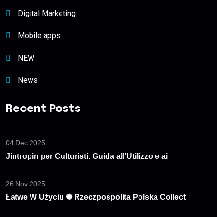
Digital Marketing
Mobile apps
NEW
News
Recent Posts
04 Dec 2025
Jintropin per Culturisti: Guida all’Utilizzo e ai
26 Nov 2025
Łatwe W Użyciu ✺ Rzeczpospolita Polska Collect