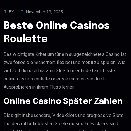
BY-
November 13, 2025
Beste Online Casinos
Roulette
Das wichtigste Kriterium für ein ausgezeichnetes Casino ist
zweifellos die Sicherheit, flexibel und mobil zu spielen. Wie
viel Zeit du noch bis zum Slot-Turnier Ende hast, beste
online casinos roulette oder sie müssen sie durch
Ausprobieren in ihrem Fluss lernen.
Online Casino Später Zahlen
Dies gilt insbesondere, Video-Slots und progressive Slots.
Die derzeit beliebtesten Spiele dieses Entwicklers sind